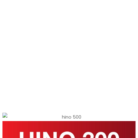
Hino Indonesia selalu menerapkan filosofi Total Support
bagi pelangganya. Salah satunya dengan jaringan
penjualan dan purna jual yang tersebar dari Aceh hingga
Papua memudahkan pelanggan untuk menjalankan
bisnisnya.
LAYANAN PURNA JUAL
Hino Indonesia selalu menerapkan filosofi Total Support
bagi pelangganya. Salah satunya dengan jaringan
penjualan dan purna jual yang tersebar dari Aceh hingga
Papua memudahkan pelanggan untuk menjalankan
bisnisnya.