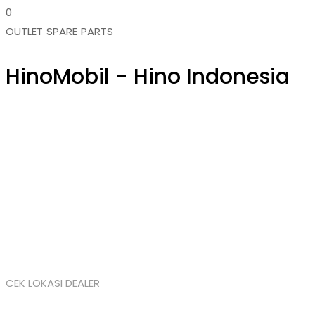
0
OUTLET SPARE PARTS
HinoMobil - Hino Indonesia
Kami, Hino terus berusaha memberikan produk dan
layanan terbaik untuk mejamin mutu, kehandalan,
efisiensi dan kepuasan kepada para pengguna.
Produk yang handal, layanan pembiayaan, dukungan
layanan purnajual dan teknisi kami di seluruh Indonesia
yang dapat diandalkan menjadikan investasi para
seluruh pemilik Hino menjadi lebih bernilai.
CEK LOKASI DEALER