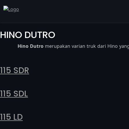
HINO DUTRO
Hino Dutro
merupakan varian truk dari Hino yan
115 SDR
115 SDL
115 LD