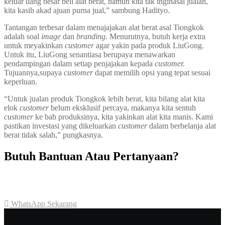
keluar uang besar beli alat berat, namun kita tak inginasal jualan,
kita kasih akad ajuan purna jual,” sambung Hadityo.
Tantangan terbesar dalam menajajakan alat berat asal Tiongkok
adalah soal
image
dan
branding
. Menurutnya, butuh kerja extra
untuk meyakinkan
customer
agar yakin pada produk LiuGong.
Untuk itu, LiuGong senantiasa berupaya menawarkan
pendampingan dalam setiap penjajakan kepada
customer.
Tujuannya,supaya
customer
dapat memilih opsi yang tepat sesuai
keperluan.
“Untuk jualan produk Tiongkok lebih berat, kita bilang alat kita
elok
customer
belum eksklusif percaya, makanya kita sentuh
customer
ke bab produksinya, kita yakinkan alat kita manis. Kami
pastikan investasi yang dikeluarkan
customer
dalam berbelanja alat
berat tidak salah,” pungkasnya.
Butuh Bantuan Atau Pertanyaan?
Achmad Hino siap membantu Anda dengan memberikan pelayanan
dan penawaran terbaik.
WhatsApp Sekarang