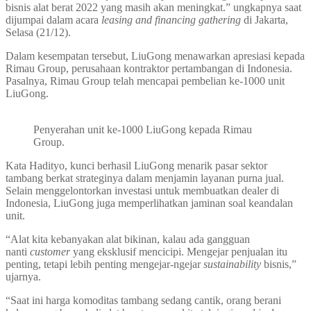
bisnis alat berat 2022 yang masih akan meningkat.” ungkapnya saat
dijumpai dalam acara
leasing and financing gathering
di Jakarta,
Selasa (21/12).
Dalam kesempatan tersebut, LiuGong menawarkan apresiasi kepada
Rimau Group, perusahaan kontraktor pertambangan di Indonesia.
Pasalnya, Rimau Group telah mencapai pembelian ke-1000 unit
LiuGong.
Penyerahan unit ke-1000 LiuGong kepada Rimau
Group.
Kata Hadityo, kunci berhasil LiuGong menarik pasar sektor
tambang berkat strateginya dalam menjamin layanan purna jual.
Selain menggelontorkan investasi untuk membuatkan dealer di
Indonesia, LiuGong juga memperlihatkan jaminan soal keandalan
unit.
“Alat kita kebanyakan alat bikinan, kalau ada gangguan
nanti
customer
yang eksklusif mencicipi. Mengejar penjualan itu
penting, tetapi lebih penting mengejar-ngejar
sustainability
bisnis,”
ujarnya.
“Saat ini harga komoditas tambang sedang cantik, orang berani