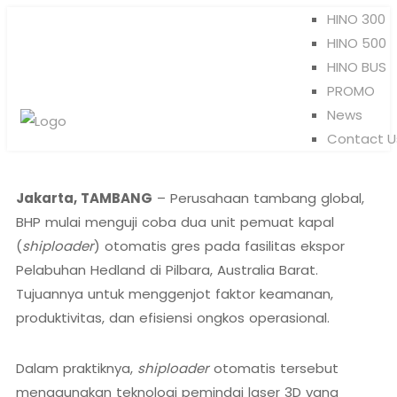
HINO 300
HINO 500
HINO BUS
PROMO
News
Contact U
Jakarta, TAMBANG
– Perusahaan tambang global,
BHP mulai menguji coba dua unit pemuat kapal
(
shiploader
) otomatis gres pada fasilitas ekspor
Pelabuhan Hedland di Pilbara, Australia Barat.
Tujuannya untuk menggenjot faktor keamanan,
produktivitas, dan efisiensi ongkos operasional.
Dalam praktiknya,
shiploader
otomatis tersebut
menggunakan teknologi pemindai laser 3D yang