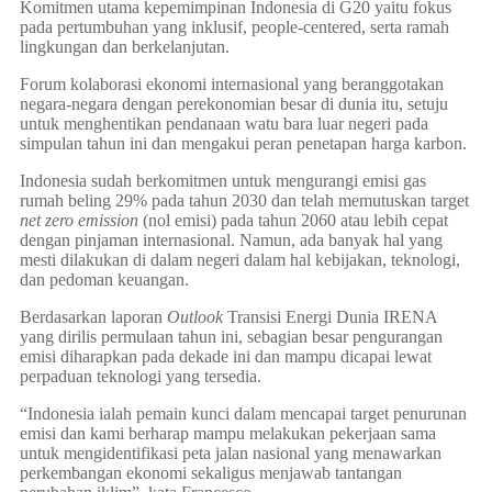
Komitmen utama kepemimpinan Indonesia di G20 yaitu fokus
pada pertumbuhan yang inklusif, people-centered, serta ramah
lingkungan dan berkelanjutan.
Forum kolaborasi ekonomi internasional yang beranggotakan
negara-negara dengan perekonomian besar di dunia itu, setuju
untuk menghentikan pendanaan watu bara luar negeri pada
simpulan tahun ini dan mengakui peran penetapan harga karbon.
Indonesia sudah berkomitmen untuk mengurangi emisi gas
rumah beling 29% pada tahun 2030 dan telah memutuskan target
net zero emission
(nol emisi) pada tahun 2060 atau lebih cepat
dengan pinjaman internasional. Namun, ada banyak hal yang
mesti dilakukan di dalam negeri dalam hal kebijakan, teknologi,
dan pedoman keuangan.
Berdasarkan laporan
Outlook
Transisi Energi Dunia IRENA
yang dirilis permulaan tahun ini, sebagian besar pengurangan
emisi diharapkan pada dekade ini dan mampu dicapai lewat
perpaduan teknologi yang tersedia.
“Indonesia ialah pemain kunci dalam mencapai target penurunan
emisi dan kami berharap mampu melakukan pekerjaan sama
untuk mengidentifikasi peta jalan nasional yang menawarkan
perkembangan ekonomi sekaligus menjawab tantangan