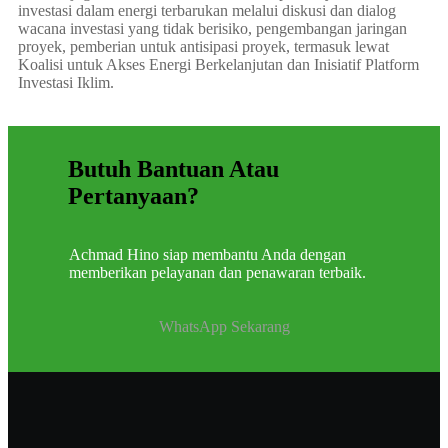
investasi dalam energi terbarukan melalui diskusi dan dialog
wacana investasi yang tidak berisiko, pengembangan jaringan
proyek, pemberian untuk antisipasi proyek, termasuk lewat
Koalisi untuk Akses Energi Berkelanjutan dan Inisiatif Platform
Investasi Iklim.
Butuh Bantuan Atau
Pertanyaan?
Achmad Hino siap membantu Anda dengan
memberikan pelayanan dan penawaran terbaik.
WhatsApp Sekarang