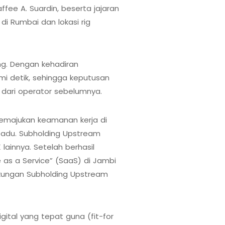
fee A. Suardin, beserta jajaran
i Rumbai dan lokasi rig
ng. Dengan kehadiran
mi detik, sehingga keputusan
 dari operator sebelumnya.
emajukan keamanan kerja di
padu. Subholding Upstream
ainnya. Setelah berhasil
as a Service” (SaaS) di Jambi
gkungan Subholding Upstream
gital yang tepat guna (fit-for