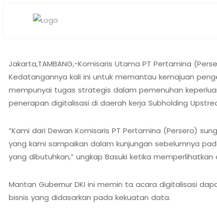
Jakarta,TAMBANG,-Komisaris Utama PT Pertamina (Perser
Kedatangannya kali ini untuk memantau kemajuan pengelol
mempunyai tugas strategis dalam pemenuhan keperluan 
penerapan digitalisasi di daerah kerja Subholding Upstr
”Kami dari Dewan Komisaris PT Pertamina (Persero) su
yang kami sampaikan dalam kunjungan sebelumnya pada 
yang dibutuhkan,” ungkap Basuki ketika memperlihatkan
Mantan Gubernur DKI ini memin ta acara digitalisasi dap
bisnis yang didasarkan pada kekuatan data.