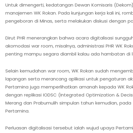
Untuk dimengerti, kedatangan Dewan Komisaris (Dekom) PT
manajemen WK Rokan. Pada kunjungan kerja kali ini, rom
pengeboran di Minas, serta melakukan diskusi dengan par
Dirut PHR menerangkan bahwa acara digitalisasi sungg
akomodasi war room, misalnya, administrasi PHR WK Rok
penting mampu segara diambil kalau ada hambatan di lap
Selain kemudahan war room, WK Rokan sudah mengembang
lapangan serta merancang aplikasi untuk pengaturan 
Pertamina juga memperlihatkan amanah kepada WK Rokan
dengan replikasi IODSC (Integrated Optimization & Dec
Merang dan Prabumulih simpulan tahun kemudian, pada t
Pertamina.
Perluasan digitalisasi tersebut ialah wujud upaya Perta