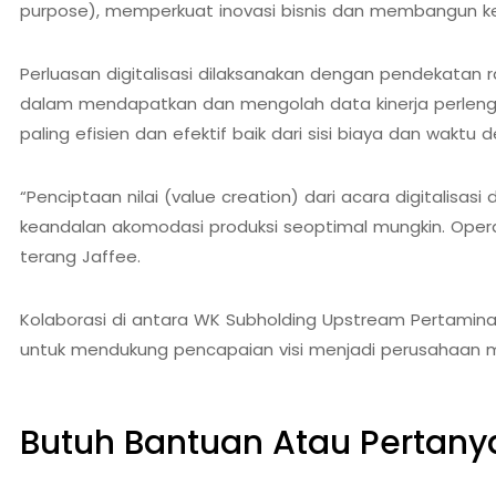
purpose), memperkuat inovasi bisnis dan membangun ker
Perluasan digitalisasi dilaksanakan dengan pendekatan
dalam mendapatkan dan mengolah data kinerja perlengka
paling efisien dan efektif baik dari sisi biaya dan wa
“Penciptaan nilai (value creation) dari acara digitali
keandalan akomodasi produksi seoptimal mungkin. Opera
terang Jaffee.
Kolaborasi di antara WK Subholding Upstream Pertamina
untuk mendukung pencapaian visi menjadi perusahaan mi
Butuh Bantuan Atau Pertan
Achmad Hino siap membantu Anda dengan memberikan 