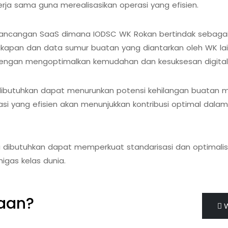
ja sama guna merealisasikan operasi yang efisien.
 rancangan SaaS dimana IODSC WK Rokan bertindak sebagai 
pan dan data sumur buatan yang diantarkan oleh WK lainn
ktu dengan mengoptimalkan kemudahan dan kesuksesan digital
sasi dibutuhkan dapat menurunkan potensi kehilangan buata
si yang efisien akan menunjukkan kontribusi optimal dala
 dibutuhkan dapat memperkuat standarisasi dan optimalisa
gas kelas dunia.
yaan?
pelayanan dan penawaran terbaik.