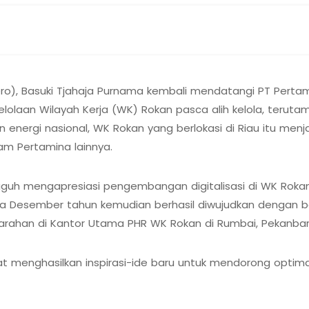
o), Basuki Tjahaja Purnama kembali mendatangi PT Pertam
aan Wilayah Kerja (WK) Rokan pasca alih kelola, terutama d
energi nasional, WK Rokan yang berlokasi di Riau itu me
eam Pertamina lainnya.
ngguh mengapresiasi pengembangan digitalisasi di WK Rok
Desember tahun kemudian berhasil diwujudkan dengan bai
 arahan di Kantor Utama PHR WK Rokan di Rumbai, Pekanbaru
at menghasilkan inspirasi-ide baru untuk mendorong optima