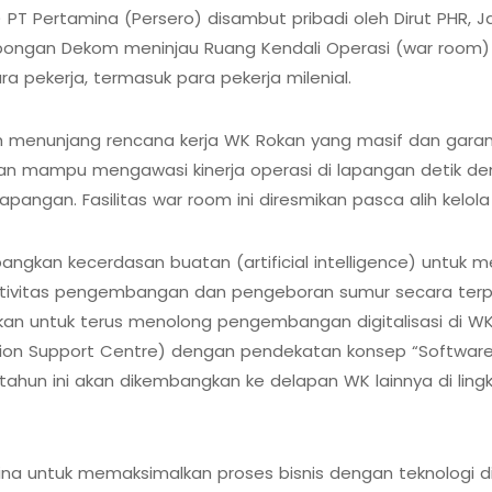
 Pertamina (Persero) disambut pribadi oleh Dirut PHR, Jaf
bongan Dekom meninjau Ruang Kendali Operasi (war room) d
a pekerja, termasuk para pekerja milenial.
uh menunjang rencana kerja WK Rokan yang masif dan gara
an mampu mengawasi kinerja operasi di lapangan detik de
angan. Fasilitas war room ini diresmikan pasca alih kelola
kan kecerdasan buatan (artificial intelligence) untuk m
aktivitas pengembangan dan pengeboran sumur secara ter
 untuk terus menolong pengembangan digitalisasi di WK l
ision Support Centre) dengan pendekatan konsep “Software 
ahun ini akan dikembangkan ke delapan WK lainnya di lin
mina untuk memaksimalkan proses bisnis dengan teknologi di