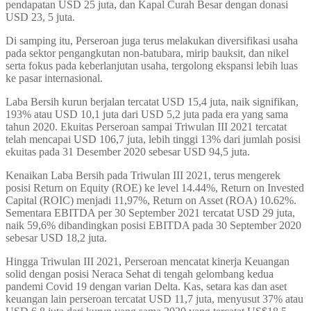
pendapatan USD 25 juta, dan Kapal Curah Besar dengan donasi
USD 23, 5 juta.
Di samping itu, Perseroan juga terus melakukan diversifikasi usaha
pada sektor pengangkutan non-batubara, mirip bauksit, dan nikel
serta fokus pada keberlanjutan usaha, tergolong ekspansi lebih luas
ke pasar internasional.
Laba Bersih kurun berjalan tercatat USD 15,4 juta, naik signifikan,
193% atau USD 10,1 juta dari USD 5,2 juta pada era yang sama
tahun 2020. Ekuitas Perseroan sampai Triwulan III 2021 tercatat
telah mencapai USD 106,7 juta, lebih tinggi 13% dari jumlah posisi
ekuitas pada 31 Desember 2020 sebesar USD 94,5 juta.
Kenaikan Laba Bersih pada Triwulan III 2021, terus mengerek
posisi Return on Equity (ROE) ke level 14.44%, Return on Invested
Capital (ROIC) menjadi 11,97%, Return on Asset (ROA) 10.62%.
Sementara EBITDA per 30 September 2021 tercatat USD 29 juta,
naik 59,6% dibandingkan posisi EBITDA pada 30 September 2020
sebesar USD 18,2 juta.
Hingga Triwulan III 2021, Perseroan mencatat kinerja Keuangan
solid dengan posisi Neraca Sehat di tengah gelombang kedua
pandemi Covid 19 dengan varian Delta. Kas, setara kas dan aset
keuangan lain perseroan tercatat USD 11,7 juta, menyusut 37% atau