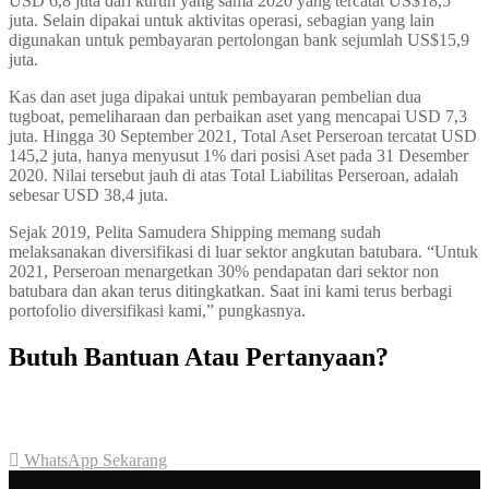
USD 6,8 juta dari kurun yang sama 2020 yang tercatat US$18,5
juta. Selain dipakai untuk aktivitas operasi, sebagian yang lain
digunakan untuk pembayaran pertolongan bank sejumlah US$15,9
juta.
Kas dan aset juga dipakai untuk pembayaran pembelian dua
tugboat, pemeliharaan dan perbaikan aset yang mencapai USD 7,3
juta. Hingga 30 September 2021, Total Aset Perseroan tercatat USD
145,2 juta, hanya menyusut 1% dari posisi Aset pada 31 Desember
2020. Nilai tersebut jauh di atas Total Liabilitas Perseroan, adalah
sebesar USD 38,4 juta.
Sejak 2019, Pelita Samudera Shipping memang sudah
melaksanakan diversifikasi di luar sektor angkutan batubara. “Untuk
2021, Perseroan menargetkan 30% pendapatan dari sektor non
batubara dan akan terus ditingkatkan. Saat ini kami terus berbagi
portofolio diversifikasi kami,” pungkasnya.
Butuh Bantuan Atau Pertanyaan?
Achmad Hino siap membantu Anda dengan memberikan pelayanan
dan penawaran terbaik.
WhatsApp Sekarang