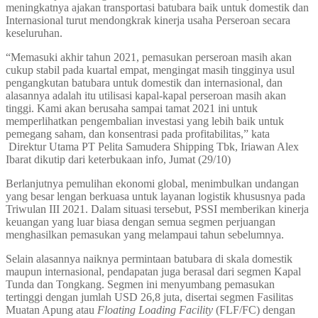
meningkatnya ajakan transportasi batubara baik untuk domestik dan
Internasional turut mendongkrak kinerja usaha Perseroan secara
keseluruhan.
“Memasuki akhir tahun 2021, pemasukan perseroan masih akan
cukup stabil pada kuartal empat, mengingat masih tingginya usul
pengangkutan batubara untuk domestik dan internasional, dan
alasannya adalah itu utilisasi kapal-kapal perseroan masih akan
tinggi. Kami akan berusaha sampai tamat 2021 ini untuk
memperlihatkan pengembalian investasi yang lebih baik untuk
pemegang saham, dan konsentrasi pada profitabilitas,” kata
Direktur Utama PT Pelita Samudera Shipping Tbk, Iriawan Alex
Ibarat dikutip dari keterbukaan info, Jumat (29/10)
Berlanjutnya pemulihan ekonomi global, menimbulkan undangan
yang besar lengan berkuasa untuk layanan logistik khususnya pada
Triwulan III 2021. Dalam situasi tersebut, PSSI memberikan kinerja
keuangan yang luar biasa dengan semua segmen perjuangan
menghasilkan pemasukan yang melampaui tahun sebelumnya.
Selain alasannya naiknya permintaan batubara di skala domestik
maupun internasional, pendapatan juga berasal dari segmen Kapal
Tunda dan Tongkang. Segmen ini menyumbang pemasukan
tertinggi dengan jumlah USD 26,8 juta, disertai segmen Fasilitas
Muatan Apung atau
Floating Loading Facility
(FLF/FC) dengan