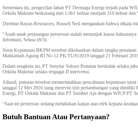
Sementara itu, pengecilan lahan PT Dermaga Energi terjadi pada WIU
Orkida Makmur berkurang dari 1.061 hektar menjadi 310 hektar dan 
Direktur Bayan Resources, Russell Neil mengatakan bahwa dikala in
“Anak-anak perjuangan perseroan sudah menunjuk kuasa hukumnya te
Informasi, Selasa (8/3).
Surat Keputusan BKPM tersebut dikeluarkan dalam rangka penataan
Mahkamah Agung RI No 12 PK/TUN/2019 tanggal 21 Februari 201
Dalam sengketa ini, PT Senyiur Sukses Pratama bertindak selaku p
Orkida Makmur selaku tergugat II intervensi.
Alhasil, putusan tersebut memerintahkan pencabutan keputusan sura
tanggal 12 Mei 2016 yang merevisi izin pertambangan yang dimilik
Energi, PT Orkida Makmur dan PT Sumber Api dengan WIUP PT Sen
“Saat ini perseroan sedang melakukan kajian atas efek kepada keada
Butuh Bantuan Atau Pertanyaan?
Achmad Hino siap membantu Anda dengan memberikan pelayanan da