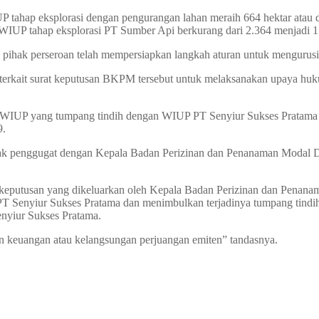
P tahap eksplorasi dengan pengurangan lahan meraih 664 hektar atau d
WIUP tahap eksplorasi PT Sumber Api berkurang dari 2.364 menjadi 1.
i pihak perseroan telah mempersiapkan langkah aturan untuk mengurus
rkait surat keputusan BKPM tersebut untuk melaksanakan upaya hukum
 WIUP yang tumpang tindih dengan WIUP PT Senyiur Sukses Pratama y
9.
ihak penggugat dengan Kepala Badan Perizinan dan Penanaman Modal D
t keputusan yang dikeluarkan oleh Kepala Badan Perizinan dan Penan
i PT Senyiur Sukses Pratama dan menimbulkan terjadinya tumpang tin
yiur Sukses Pratama.
an keuangan atau kelangsungan perjuangan emiten” tandasnya.
n penawaran terbaik.