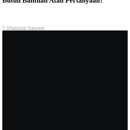
Butuh Bantuan Atau Pertanyaan?
Achmad Hino siap membantu Anda dengan memberikan pelayanan
dan penawaran terbaik.
WhatsApp Sekarang