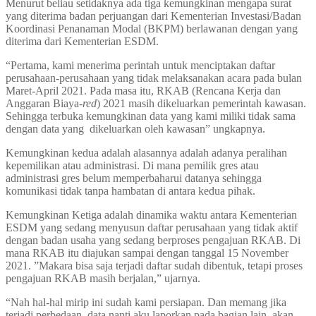
Menurut beliau setidaknya ada tiga kemungkinan mengapa surat
yang diterima badan perjuangan dari Kementerian Investasi/Badan
Koordinasi Penanaman Modal (BKPM) berlawanan dengan yang
diterima dari Kementerian ESDM.
“Pertama, kami menerima perintah untuk menciptakan daftar
perusahaan-perusahaan yang tidak melaksanakan acara pada bulan
Maret-April 2021. Pada masa itu, RKAB (Rencana Kerja dan
Anggaran Biaya-
red
) 2021 masih dikeluarkan pemerintah kawasan.
Sehingga terbuka kemungkinan data yang kami miliki tidak sama
dengan data yang dikeluarkan oleh kawasan” ungkapnya.
Kemungkinan kedua adalah alasannya adalah adanya peralihan
kepemilikan atau administrasi. Di mana pemilik gres atau
administrasi gres belum memperbaharui datanya sehingga
komunikasi tidak tanpa hambatan di antara kedua pihak.
Kemungkinan Ketiga adalah dinamika waktu antara Kementerian
ESDM yang sedang menyusun daftar perusahaan yang tidak aktif
dengan badan usaha yang sedang berproses pengajuan RKAB. Di
mana RKAB itu diajukan sampai dengan tanggal 15 November
2021. ”Makara bisa saja terjadi daftar sudah dibentuk, tetapi proses
pengajuan RKAB masih berjalan,” ujarnya.
“Nah hal-hal mirip ini sudah kami persiapan. Dan memang jika
terjadi perbedaan, data nanti aku laporkan pada bagian lain, akan