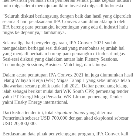
menawarkan perhatian dan pemberian semua pihak kepada industri
hulu migas demi memajukan iklim investasi migas di Indonesia.
“Seluruh diskusi berlangsung dengan baik dan hasil yang diperoleh
selama 3 hari pelaksanaan IPA Convex akan ditindaklanjuti oleh
IPA bareng para pemangku kepentingan yang ada di industri hulu
migas ke depannya,” tambahnya.
Selama tiga hari penyelenggaraan, IPA Convex 2021 sudah
mengadakan berbagai sesi diskusi yang membahas sejumlah hal
yang menjadi perhatian bareng para pemangku di industri migas.
Sesi-sesi diskusi yang diadakan antara lain Plenary Sessions,
Technology Sessions, Business Matching, dan lainnya.
Dalam acara penutupan IPA Convex 2021 ini juga diumumkan hasil
lelang Wilayah Kerja (WK) Migas Tahap 1 yang sebelumnya telah
ditawarkan secara publik pada Juli 2021. Daftar pemenang lelang
ialah sebagai berikut mulai dari WK South CPP, pemenang tender
yaitu PT Energi Mega Persada. WK Liman, pemenang Tender
yakni Husky Energy international.
Dari kedua tender ini, total
signature bonus
yang diterima
Pemerintah sebesar USD 700,000 dengan akad eksplorasi sebesar
USD 20,300,000.
Berdasarkan data pihak penyelenggara program, IPA Convex kali