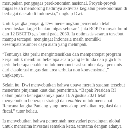
merupakan penggagas perekonomian nasional. Proyek-proyek
migas telah mendorong hadirnya aktivitas-kegiatan perekonomian di
berbagai daerah di Indonesia,” ungkap Dwi.
Untuk jangka panjang, Dwi menerangkan pemerintah telah
memutuskan target buatan migas sebesar 1 juta BOPD minyak bumi
dan 12 BSCFD gas bumi pada 2030. Ia optimistis sasaran tersebut
mampu tercapai, mengingat Indonesia masih memiliki
kesempatansumber daya alam yang melimpah.
“Tentunya kita perlu mengintensifkan dan mempercepat program
kerja untuk memburu beberapa acara yang tertunda dan juga kita
perlu beberapa enabler untuk memonetisasi sumber daya pemanis
dari eksplorasi migas dan area terbuka non konvensional,”
ungkapnya.
Selain itu, Dwi menyebutkan bahwa upaya meraih sasaran tersebut
menerima pinjaman kuat dari pemerintah. “Bapak Presiden RI
dalam pidato kenegaraannya pada 16 Agustus 2021 telah
menyebutkan beberapa strategi dan
enabler
untuk mencapai
Rencana Jangka Panjang yang mencakup perbaikan regulasi dan
fiscal,” tutur beliau.
Ia menyebutkan bahwa pemerintah menyadari persaingan global
untuk menerima investasi semakin ketat, terutama dengan adanya