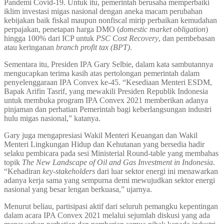
Pandemi Covid-19. Untuk itu, pemerintah berusaha memperbaiki
iklim investasi migas nasional dengan aneka macam perubahan
kebijakan baik fiskal maupun nonfiscal mirip perbaikan kemudahan
perpajakan, penetapan harga DMO (
domestic market obligation
)
hingga 100% dari ICP untuk
PSC Cost Recovery
, dan pembebasan
atau keringanan
branch profit tax (BPT)
.
Sementara itu, Presiden IPA Gary Selbie, dalam kata sambutannya
mengucapkan terima kasih atas pertolongan pemerintah dalam
penyelenggaraan IPA Convex ke-45. “Kesediaan Menteri ESDM,
Bapak Arifin Tasrif, yang mewakili Presiden Republik Indonesia
untuk membuka program IPA Convex 2021 memberikan adanya
pinjaman dan perhatian Pemerintah bagi keberlangsungan industri
hulu migas nasional,” katanya.
Gary juga mengapresiasi Wakil Menteri Keuangan dan Wakil
Menteri Lingkungan Hidup dan Kehutanan yang bersedia hadir
selaku pembicara pada sesi Ministerial Round-table yang membahas
topik
The New Landscape of Oil and Gas Investment in Indonesia
.
“Kehadiran
key-stakeholders
dari luar sektor energi ini menawarkan
adanya kerja sama yang sempurna demi mewujudkan sektor energi
nasional yang besar lengan berkuasa,” ujarnya.
Menurut beliau, partisipasi aktif dari seluruh pemangku kepentingan
dalam acara IPA Convex 2021 melalui sejumlah diskusi yang ada