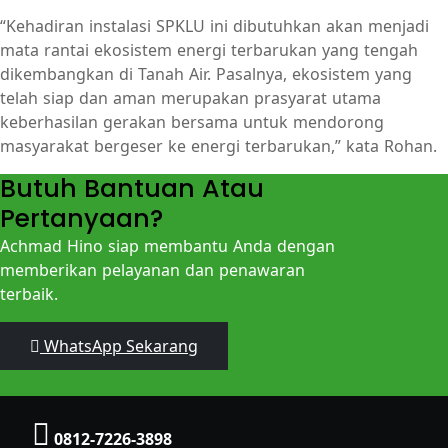
“Kehadiran instalasi SPKLU ini dibutuhkan akan menjadi
mata rantai ekosistem energi terbarukan yang tengah
dikembangkan di Tanah Air. Pasalnya, ekosistem yang
telah siap dan aman merupakan prasyarat utama
keberhasilan gerakan bersama untuk mendorong
masyarakat bergeser ke energi terbarukan,” kata Rohan.
Butuh Bantuan Atau
Pertanyaan?
Achmad Hino siap membantu Anda dengan
memberikan pelayanan dan penawaran
terbaik.
WhatsApp Sekarang
0812-7226-3898