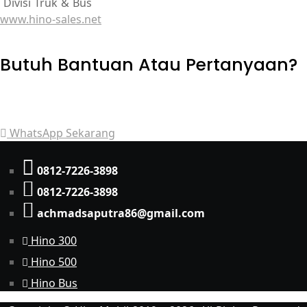
Divisi Truk & Bus
www.hino-sales.net
Butuh Bantuan Atau Pertanyaan?
Achmad Hino siap membantu Anda dengan memberikan
pelayanan dan penawaran terbaik.
WhatsApp Sekarang
0812-7226-3898
0812-7226-3898
achmadsaputra86@gmail.com
Hino 300
Hino 500
Hino Bus