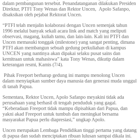
dalam pembangunan tersebut. Penandatanganan dilakukan Presiden
Direktur, PTFI Tony Wenas dan Rektor Uncen, Apolo Safanpo,
disaksikan oleh pejabat Rektorat Uncen.
“PTFI telah menjalin kolaborasi dengan Uncen semenjak tahun
1996 melalui banyak sekali acara link and match yang meliputi
observasi, magang, kuliah tamu, dan lain-lain. Kali ini PTFI dan
Uncen memasuki tonggak (milestone) yang sangat penting, dimana
PTFI akan membangun sebuah gedung perkuliahan di kampus
UNCEN yang nantinya akan dipakai selaku pusat sains dan
kemitraan untuk mahasiswa” kata Tony Wenas, dikutip dalam
keterangan resmi, Kamis (7/4).
Pihak Freeport berharap gedung ini mampu menolong Uncen
dalam menyiapkan sumber daya manusia dan generasi muda unggul
di tanah Papua.
Sementara, Rektor Uncen, Apolo Safanpo meyakini tidak ada
perusahaan yang berhasil di tengah penduduk yang gagal.
“Keberadaan Freeport tidak mampu dipisahkan dari Papua, dan
yakni akad Freeport untuk tumbuh dan meningkat bersama
masyarakat Papua perlu diapresiasi,” ungkap Apolo.
Uncen merupakan Lembaga Pendidikan tinggi pertama yang datang
di papua dan sudah menciptakan ribuan lulusan sampai dikala ini.