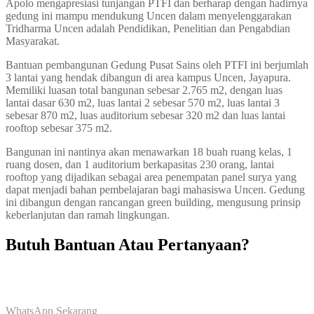
Apolo mengapresiasi tunjangan PTFI dan berharap dengan hadirnya
gedung ini mampu mendukung Uncen dalam menyelenggarakan
Tridharma Uncen adalah Pendidikan, Penelitian dan Pengabdian
Masyarakat.
Bantuan pembangunan Gedung Pusat Sains oleh PTFI ini berjumlah
3 lantai yang hendak dibangun di area kampus Uncen, Jayapura.
Memiliki luasan total bangunan sebesar 2.765 m2, dengan luas
lantai dasar 630 m2, luas lantai 2 sebesar 570 m2, luas lantai 3
sebesar 870 m2, luas auditorium sebesar 320 m2 dan luas lantai
rooftop sebesar 375 m2.
Bangunan ini nantinya akan menawarkan 18 buah ruang kelas, 1
ruang dosen, dan 1 auditorium berkapasitas 230 orang, lantai
rooftop yang dijadikan sebagai area penempatan panel surya yang
dapat menjadi bahan pembelajaran bagi mahasiswa Uncen. Gedung
ini dibangun dengan rancangan green building, mengusung prinsip
keberlanjutan dan ramah lingkungan.
Butuh Bantuan Atau Pertanyaan?
Achmad Hino siap membantu Anda dengan memberikan pelayanan
dan penawaran terbaik.
WhatsApp Sekarang