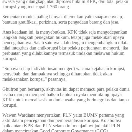
swasta yang ditangkap, atau diproses hukum KPK, dari total pelaku
korupsi yang mencapai 1.360 orang.
Sementara modus paling banyak ditemukan yaitu suap-menyuap,
bantuan gratifikasi, perizinan, serta pengadaan barang dan jasa.
Atas keadaan ini, ia menyebutkan, KPK tidak saja mengedepankan
langkah-langkah penegakan hukum, tetapi juga melakukan upaya
pencegahannya. Salah satunya ialah dengan mengembangkan nilai-
nilai integritas dan antikorupsi biar pelaku perjuangan mengerti, jika
perbuatan yang dilakukannya termasuk tindakan melawan hukum
korupsi.
“Supaya setiap individu insan mengerti wacana kejahatan korupsi,
penyebab, dan dampaknya sehingga diharapkan tidak akan
melaksanakan korupsi,” pesannya.
Ghufron pun berharap, aktivitas ini dapat memacu para pelaku dunia
usaha mampu memperlihatkan bantuan nyata mendukung upaya
KPK untuk merealisasikan dunia usaha yang berintegritas dan tanpa
korupsi.
Wawan Wardiana menyertakan, PLN yaitu BUMN pertama yang
aktif dalam pencegahan dan pemberantasan korupsi. Kolaborasi
baik antara KPK dan PLN selama ini menjadi wujud aktif PLN
dalam menciptakan Good Corporate Governance (GCG).