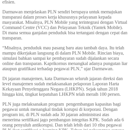
efisien.
Darmawan menjelaskan PLN sendiri berupaya untuk memajukan
transparasi dalam proses kerja khususnya pelayanan kepada
masyarakat. Misalnya, PLN Mobile yang terintegrasi dengan Virtual
Command Centre (VCC) dan Pelayanan Teknik (Yantek Mobile).
Di mana semua ganjalan penduduk bisa tertangani dengan cepat dan
transparan.
“Misalnya, penduduk mau pasang baru atau tambah daya. Itu telah
mampu dikerjakan langsung di dalam PLN Mobile. Rincian biaya,
simulasi bahkan sampai ke pembayaran sudah dijalankan secara
online dan transparan. Kaprikornus menangkal adanya pungutan liar
ataupun gratifikasi terhadap pegawai PLN,” ujar Darmawan.
Di jajaran manajemen, kata Darmawan seluruh jajaran direksi dan
level manajemen sudah melaksanakan pelaporan Laporan Harta
Kekayaan Penyelenggara Negara (LHKPN). Sejak tahun 2018
hingga kini, tingkat kepatuhan LHKPN telah meraih 100 persen.
PLN juga melaksanakan program pengembangan kapasitas bagi
pegawai untuk menangkal tindak korupsi di korporasi. Dengan
program ini, di PLN sudah ada 30 jajaran administrasi atas
menerima sertifikasi jago pembangun integritas KPK. Sudah ada 6
orang penyuluh antikorupsi. Dan telah lebih dari 10 ribu pegawai