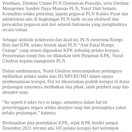
Wardiana, Direktur Utama PLN Darmawan Prasodjo, serta Direktur
Manajemen Sumber Daya Manusia PLN, Yusuf Didi Setiarto.
Kemudian selaku penerima, jajaran pegawai PLN Kantor Pusat dan
administrasi atas di lingkungan PLN hadir secara eksklusif dan
perwakilan pegawai unit dari seluruh Indonesia yang mengikutinya
secara virtual.
Sebagai simbolis kolaborasi dan akad ini, PLN menerima Rompi
Biru dari KPK selaku bentuk akad PLN “Anti Pakai Rompi
Orange” yang umum digunakan KPK terhadap pelaku korupsi.
Penyematan rompi biru ini dilakukan oleh Pimpinan KPK, Nurul
Ghufron kepada manajemen PLN.
Dalam sambutannya, Nurul Ghufron menyampaikan pentingnya
melibatkan pelaku usaha atau BUMN/BUMD dalam upaya
pemberantasan korupsi. Hal ini dikarenakan praktik korupsi di dunia
perjuangan umumnya melibatkan dua pihak, ialah pemberi suap dan
akseptor suap.
“Itu seperti it takes two to tango, umumnya dalam hal ini
penyelenggara negara selaku akseptor suap dan penyuapnya yakni
pelaku perjuangan,” katanya.
Berdasarkan data penindakan KPK, sejak KPK berdiri sampai
Desember 2021 tercatat ada 345 pelaku korupsi dari kelompok