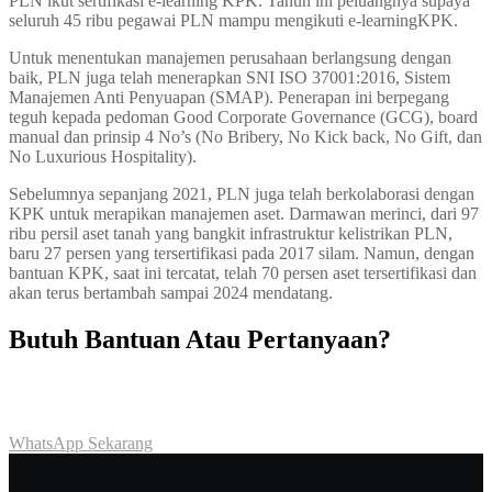
PLN ikut sertifikasi e-learning KPK. Tahun ini peluangnya supaya
seluruh 45 ribu pegawai PLN mampu mengikuti e-learningKPK.
Untuk menentukan manajemen perusahaan berlangsung dengan
baik, PLN juga telah menerapkan SNI ISO 37001:2016, Sistem
Manajemen Anti Penyuapan (SMAP). Penerapan ini berpegang
teguh kepada pedoman Good Corporate Governance (GCG), board
manual dan prinsip 4 No’s (No Bribery, No Kick back, No Gift, dan
No Luxurious Hospitality).
Sebelumnya sepanjang 2021, PLN juga telah berkolaborasi dengan
KPK untuk merapikan manajemen aset. Darmawan merinci, dari 97
ribu persil aset tanah yang bangkit infrastruktur kelistrikan PLN,
baru 27 persen yang tersertifikasi pada 2017 silam. Namun, dengan
bantuan KPK, saat ini tercatat, telah 70 persen aset tersertifikasi dan
akan terus bertambah sampai 2024 mendatang.
Butuh Bantuan Atau Pertanyaan?
Achmad Hino siap membantu Anda dengan memberikan pelayanan
dan penawaran terbaik.
WhatsApp Sekarang