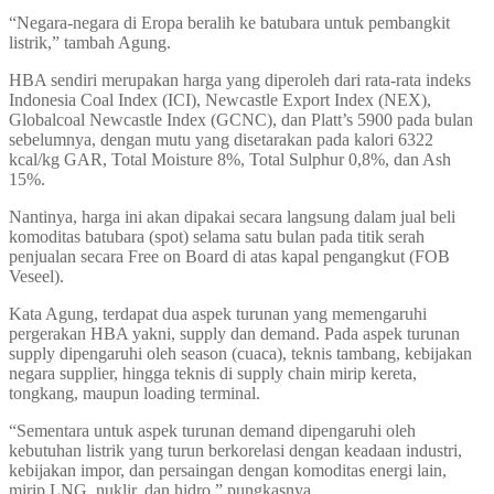
“Negara-negara di Eropa beralih ke batubara untuk pembangkit
listrik,” tambah Agung.
HBA sendiri merupakan harga yang diperoleh dari rata-rata indeks
Indonesia Coal Index (ICI), Newcastle Export Index (NEX),
Globalcoal Newcastle Index (GCNC), dan Platt’s 5900 pada bulan
sebelumnya, dengan mutu yang disetarakan pada kalori 6322
kcal/kg GAR, Total Moisture 8%, Total Sulphur 0,8%, dan Ash
15%.
Nantinya, harga ini akan dipakai secara langsung dalam jual beli
komoditas batubara (spot) selama satu bulan pada titik serah
penjualan secara Free on Board di atas kapal pengangkut (FOB
Veseel).
Kata Agung, terdapat dua aspek turunan yang memengaruhi
pergerakan HBA yakni, supply dan demand. Pada aspek turunan
supply dipengaruhi oleh season (cuaca), teknis tambang, kebijakan
negara supplier, hingga teknis di supply chain mirip kereta,
tongkang, maupun loading terminal.
“Sementara untuk aspek turunan demand dipengaruhi oleh
kebutuhan listrik yang turun berkorelasi dengan keadaan industri,
kebijakan impor, dan persaingan dengan komoditas energi lain,
mirip LNG, nuklir, dan hidro,” pungkasnya.