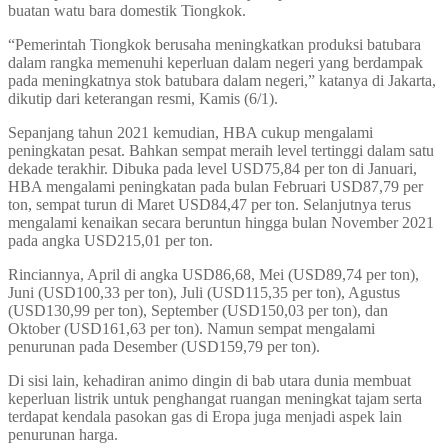
buatan watu bara domestik Tiongkok.
“Pemerintah Tiongkok berusaha meningkatkan produksi batubara
dalam rangka memenuhi keperluan dalam negeri yang berdampak
pada meningkatnya stok batubara dalam negeri,” katanya di Jakarta,
dikutip dari keterangan resmi, Kamis (6/1).
Sepanjang tahun 2021 kemudian, HBA cukup mengalami
peningkatan pesat. Bahkan sempat meraih level tertinggi dalam satu
dekade terakhir. Dibuka pada level USD75,84 per ton di Januari,
HBA mengalami peningkatan pada bulan Februari USD87,79 per
ton, sempat turun di Maret USD84,47 per ton. Selanjutnya terus
mengalami kenaikan secara beruntun hingga bulan November 2021
pada angka USD215,01 per ton.
Rinciannya, April di angka USD86,68, Mei (USD89,74 per ton),
Juni (USD100,33 per ton), Juli (USD115,35 per ton), Agustus
(USD130,99 per ton), September (USD150,03 per ton), dan
Oktober (USD161,63 per ton). Namun sempat mengalami
penurunan pada Desember (USD159,79 per ton).
Di sisi lain, kehadiran animo dingin di bab utara dunia membuat
keperluan listrik untuk penghangat ruangan meningkat tajam serta
terdapat kendala pasokan gas di Eropa juga menjadi aspek lain
penurunan harga.