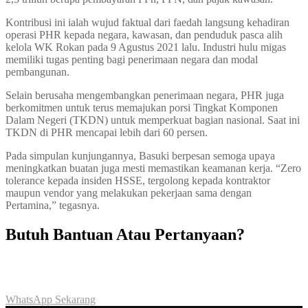
Kontribusi ini ialah wujud faktual dari faedah langsung kehadiran
operasi PHR kepada negara, kawasan, dan penduduk pasca alih
kelola WK Rokan pada 9 Agustus 2021 lalu. Industri hulu migas
memiliki tugas penting bagi penerimaan negara dan modal
pembangunan.
Selain berusaha mengembangkan penerimaan negara, PHR juga
berkomitmen untuk terus memajukan porsi Tingkat Komponen
Dalam Negeri (TKDN) untuk memperkuat bagian nasional. Saat ini
TKDN di PHR mencapai lebih dari 60 persen.
Pada simpulan kunjungannya, Basuki berpesan semoga upaya
meningkatkan buatan juga mesti memastikan keamanan kerja. “Zero
tolerance kepada insiden HSSE, tergolong kepada kontraktor
maupun vendor yang melakukan pekerjaan sama dengan
Pertamina,” tegasnya.
Butuh Bantuan Atau Pertanyaan?
Achmad Hino siap membantu Anda dengan memberikan pelayanan
dan penawaran terbaik.
WhatsApp Sekarang