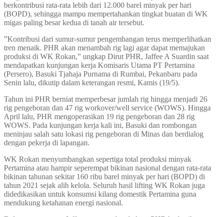
berkontribusi rata-rata lebih dari 12.000 barel minyak per hari
(BOPD), sehingga mampu mempertahankan tingkat buatan di WK
migas paling besar kedua di tanah air tersebut.
”Kontribusi dari sumur-sumur pengembangan terus memperlihatkan
tren menaik. PHR akan menambah rig lagi agar dapat memajukan
produksi di WK Rokan,” ungkap Dirut PHR, Jaffee A Suardin saat
mendapatkan kunjungan kerja Komisaris Utama PT Pertamina
(Persero), Basuki Tjahaja Purnama di Rumbai, Pekanbaru pada
Senin lalu, dikutip dalam keterangan resmi, Kamis (19/5).
Tahun ini PHR berniat memperbesar jumlah rig hingga menjadi 26
rig pengeboran dan 47 rig workover/well service (WOWS). Hingga
April lalu, PHR mengoperasikan 19 rig pengeboran dan 28 rig
WOWS. Pada kunjungan kerja kali ini, Basuki dan rombongan
meninjau salah satu lokasi rig pengeboran di Minas dan berdialog
dengan pekerja di lapangan.
WK Rokan menyumbangkan sepertiga total produksi minyak
Pertamina atau hampir seperempat bikinan nasional dengan rata-rata
bikinan tahunan sekitar 160 ribu barel minyak per hari (BOPD) di
tahun 2021 sejak alih kelola. Seluruh hasil lifting WK Rokan juga
didedikasikan untuk konsumsi kilang domestik Pertamina guna
mendukung ketahanan energi nasional.