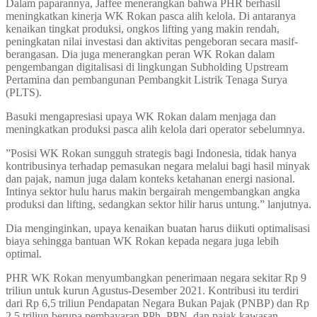
Dalam paparannya, Jaffee menerangkan bahwa PHR berhasil
meningkatkan kinerja WK Rokan pasca alih kelola. Di antaranya
kenaikan tingkat produksi, ongkos lifting yang makin rendah,
peningkatan nilai investasi dan aktivitas pengeboran secara masif-
berangasan. Dia juga menerangkan peran WK Rokan dalam
pengembangan digitalisasi di lingkungan Subholding Upstream
Pertamina dan pembangunan Pembangkit Listrik Tenaga Surya
(PLTS).
Basuki mengapresiasi upaya WK Rokan dalam menjaga dan
meningkatkan produksi pasca alih kelola dari operator sebelumnya.
”Posisi WK Rokan sungguh strategis bagi Indonesia, tidak hanya
kontribusinya terhadap pemasukan negara melalui bagi hasil minyak
dan pajak, namun juga dalam konteks ketahanan energi nasional.
Intinya sektor hulu harus makin bergairah mengembangkan angka
produksi dan lifting, sedangkan sektor hilir harus untung.” lanjutnya.
Dia menginginkan, upaya kenaikan buatan harus diikuti optimalisasi
biaya sehingga bantuan WK Rokan kepada negara juga lebih
optimal.
PHR WK Rokan menyumbangkan penerimaan negara sekitar Rp 9
triliun untuk kurun Agustus-Desember 2021. Kontribusi itu terdiri
dari Rp 6,5 triliun Pendapatan Negara Bukan Pajak (PNBP) dan Rp
2,5 triliun berupa pembayaran PPh, PPN, dan pajak kawasan.