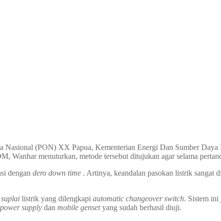
a Nasional (PON) XX Papua, Kementerian Energi Dan Sumber Daya M
 Wanhar menuturkan, metode tersebut ditujukan agar selama pertanding
si dengan
dero down time
. Artinya, keandalan pasokan listrik sangat di
 suplai
listrik yang dilengkapi
automatic changeover switch
. Sistem in
e power supply
dan
mobile genset
yang sudah berhasil diuji.