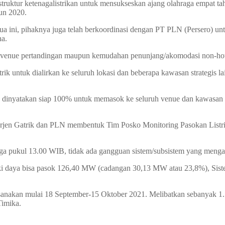
struktur ketenagalistrikan untuk mensukseskan ajang olahraga empat t
hun 2020.
i, pihaknya juga telah berkoordinasi dengan PT PLN (Persero) untu
na.
gi venue pertandingan maupun kemudahan penunjang/akomodasi non-hot
ik untuk dialirkan ke seluruh lokasi dan beberapa kawasan strategis lai
 dinyatakan siap 100% untuk memasok ke seluruh venue dan kawasan st
 Dirjen Gatrik dan PLN membentuk Tim Posko Monitoring Pasokan Lis
ngga pukul 13.00 WIB, tidak ada gangguan sistem/subsistem yang me
iki daya bisa pasok 126,40 MW (cadangan 30,13 MW atau 23,8%), Si
akan mulai 18 September-15 Oktober 2021. Melibatkan sebanyak 1.574
Timika.