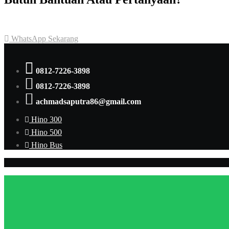
Achmad Hino siap membantu Anda dengan memberikan pelayanan da
WhatsApp Sekarang
0812-7226-3898
0812-7226-3898
achmadsaputra86@gmail.com
Hino 300
Hino 500
Hino Bus