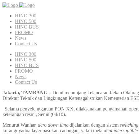
HINO 300
HINO 500
HINO BUS
PROMO
News
Contact Us
HINO 300
HINO 500
HINO BUS
PROMO
News
Contact Us
Jakarta, TAMBANG
– Demi menunjang kelancaran Pekan Olahrag
Direktur Teknik dan Lingkungan Ketenagalistrikan Kementerian ESDM,
“Selama penyelenggaraan PON XX, dilaksanakan pengamanan opera
keterangan resmi, Senin (04/10).
Menurut Wanhar,
dero down time
dijalankan dengan sistem
switching
kurangnyadua layer pasokan cadangan, yakni melalui
uninterruptibl