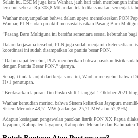
Selain itu, ESDM juga kata Wanhar, jauh hari telah membangun infra
tersebut sebesar Rp.308,8 Miliar dan telah dilaksanakan semenjak ta
Wanhar menyampaikan bahwa dalam upaya mensukseskan PON Papua in
Wanhar, PLN sudah proaktif mensosialisasikan Pasang Baru Multigu
“Pasang Baru Multiguna ini bersifat sementara sesuai kebutuhan ba
Dalam kerjasama tersebut, PLN juga sudah menjamin ketersediaan listr
koordinasi ini sudah disampaikan ke panitia besar PON.
“Dalam rapat tersebut, PLN memberikan bahwa pasokan listrik sudah
dengan Panitia Besar PON,” ujarnya.
Sebagai tindak lanjut dari kerja sama ini, Wanhar menyebut bahwa
H+1 penutupan.
“Berdasarkan laporan Tim Posko shift 1 tanggal 1 Oktober 2021 hi
Wanhar kemudian merinci bahwa Sistem kelistrikan Jayapura memil
Sistem Merauke 48,51 MW (cadangan 25,71 MW atau 52,99%).
Adapun kesiagaan pengawalan pasokan listrik PON XX Papua dilaksan
Jayapura, Kabupaten Jayapura, Kabupaten Merauke dan Kabupaten 
Butuh Bantuan Atau Pertanyaan?