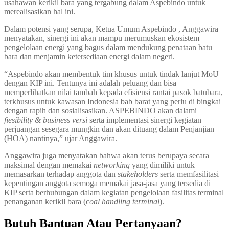
usahawan kerikil bara yang tergabung dalam Aspebindo untuk
merealisasikan hal ini.
Dalam potensi yang serupa, Ketua Umum Aspebindo , Anggawira
menyatakan, sinergi ini akan mampu merumuskan ekosistem
pengelolaan energi yang bagus dalam mendukung penataan batu
bara dan menjamin ketersediaan energi dalam negeri.
“Aspebindo akan membentuk tim khusus untuk tindak lanjut MoU
dengan KIP ini. Tentunya ini adalah peluang dan bisa
memperlihatkan nilai tambah kepada efisiensi rantai pasok batubara,
terkhusus untuk kawasan Indonesia bab barat yang perlu di bingkai
dengan rapih dan sosialisasikan. ASPEBINDO akan dalami
fiesibility & business versi
serta implementasi sinergi kegiatan
perjuangan sesegara mungkin dan akan dituang dalam Penjanjian
(HOA) nantinya,” ujar Anggawira.
Anggawira juga menyatakan bahwa akan terus berupaya secara
maksimal dengan memakai
networking
yang dimiliki untuk
memasarkan terhadap anggota dan
stakeholders
serta memfasilitasi
kepentingan anggota semoga memakai jasa-jasa yang tersedia di
KIP serta berhubungan dalam kegiatan pengelolaan fasilitas terminal
penanganan kerikil bara (c
oal handling terminal
).
Butuh Bantuan Atau Pertanyaan?