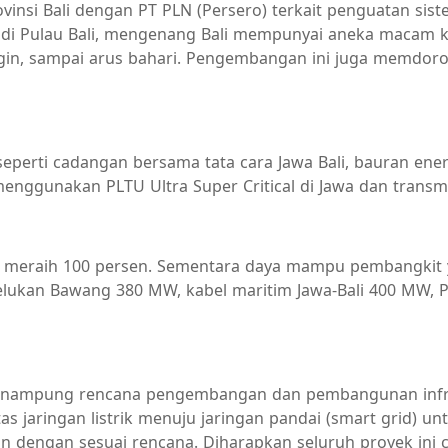
insi Bali dengan PT PLN (Persero) terkait penguatan sist
di Pulau Bali, mengenang Bali mempunyai aneka macam
ngin, sampai arus bahari. Pengembangan ini juga memdoron
seperti cadangan bersama tata cara Jawa Bali, bauran ene
menggunakan PLTU Ultra Super Critical di Jawa dan transmi
udah meraih 100 persen. Sementara daya mampu pembangkit y
 Celukan Bawang 380 MW, kabel maritim Jawa-Bali 400 M
enampung rencana pengembangan dan pembangunan infras
asitas jaringan listrik menuju jaringan pandai (smart gr
n dengan sesuai rencana. Diharapkan seluruh proyek ini cep