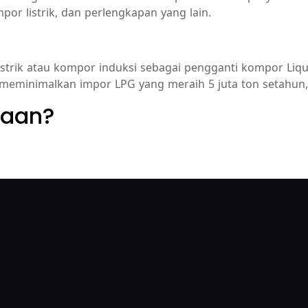
or listrik, dan perlengkapan yang lain.
ik atau kompor induksi sebagai pengganti kompor Liquefi
 meminimalkan impor LPG yang meraih 5 juta ton setahun,
yaan?
layanan dan penawaran terbaik.