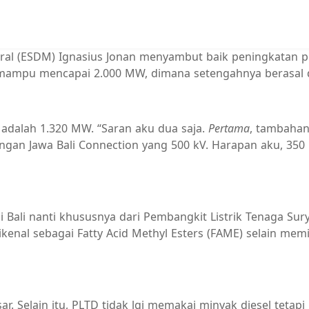
al (ESDM) Ignasius Jonan menyambut baik peningkatan pe
i mampu mencapai 2.000 MW, dimana setengahnya berasal d
li adalah 1.320 MW. “Saran aku dua saja.
Pertama
, tambahan
engan Jawa Bali Connection yang 500 kV. Harapan aku, 350 
i Bali nanti khususnya dari Pembangkit Listrik Tenaga Su
dikenal sebagai Fatty Acid Methyl Esters (FAME) selain m
sar. Selain itu, PLTD tidak lgi memakai minyak diesel teta