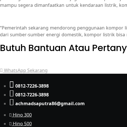
mampu segera dimanfaatkan untuk kendaraan listrik, komp
“Pemerintah sekarang mendorong penggunaan kompor listr
dari sumber-sumber energi domestik, kompor listrik bisa
Butuh Bantuan Atau Pertan
Achmad Hino siap membantu Anda dengan memberikan pe
WhatsApp Sekarang
0812-7226-3898
0812-7226-3898
achmadsaputra86@gmail.com
Hino 300
Hino 500