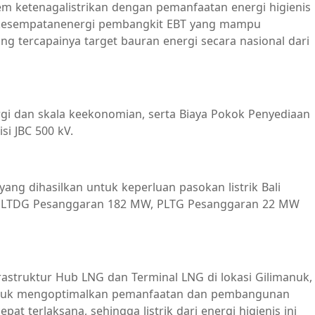
em ketenagalistrikan dengan pemanfaatan energi higienis
 kesempatanenergi pembangkit EBT yang mampu
g tercapainya target bauran energi secara nasional dari
rgi dan skala keekonomian, serta Biaya Pokok Penyediaan
si JBC 500 kV.
ang dihasilkan untuk keperluan pasokan listrik Bali
W, PLTDG Pesanggaran 182 MW, PLTG Pesanggaran 22 MW
truktur Hub LNG dan Terminal LNG di lokasi Gilimanuk,
id) untuk mengoptimalkan pemanfaatan dan pembangunan
at terlaksana, sehingga listrik dari energi higienis ini