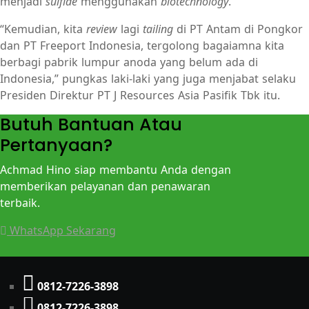
menjadi
sulfide
menggunakan
biotechnology
.
“Kemudian, kita
review
lagi
tailing
di PT Antam di Pongkor
dan PT Freeport Indonesia, tergolong bagaiamna kita
berbagi pabrik lumpur anoda yang belum ada di
Indonesia,” pungkas laki-laki yang juga menjabat selaku
Presiden Direktur PT J Resources Asia Pasifik Tbk itu.
Butuh Bantuan Atau
Pertanyaan?
Achmad Hino siap membantu Anda dengan
memberikan pelayanan dan penawaran
terbaik.
WhatsApp Sekarang
0812-7226-3898
0812-7226-3898