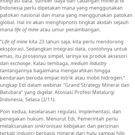
integrasi data. Sumber daya dan cadangan mineral di
Indonesia perlu dipetakan mana yang menggunakan
patokan nasional dan mana yang menggunakan patokan
global. Hal ini akan menghipnotis tingkat akidah sejauh
mana
life of mine
atau umur penambangan.
“
Life of min
e kita 23 tahun saja, kita perlu mendorong
eksplorasi. Sedangkan integrasi data, contohnya untuk
emas, itu prosesnya simpel, larinya ke produk aksesori
dan
exchange
. Kalau tembaga,
medium industry
tantangannya bagaimana mengarahkan hingga
kendaraan beroda empat listrik atau mobil hidrogen,”
ungkap Edi dalam webinar “Grand Strategy Mineral dan
Batubara” yang digelar Asosiasi Profesi Metalurgi
Indonesia, Selasa (2/11).
Poin kedua, keselarasan regulasi, implementasi, dan
penegakan hukum. Menurut Edi, Pemerintah perlu
melaksanakan sinkronisasi kebijakan dan perizinan
terkait industri berbasis mineral dari hulu sampai hilir.