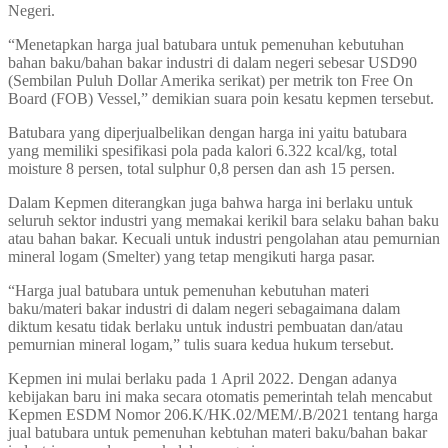
Negeri.
“Menetapkan harga jual batubara untuk pemenuhan kebutuhan
bahan baku/bahan bakar industri di dalam negeri sebesar USD90
(Sembilan Puluh Dollar Amerika serikat) per metrik ton Free On
Board (FOB) Vessel,” demikian suara poin kesatu kepmen tersebut.
Batubara yang diperjualbelikan dengan harga ini yaitu batubara
yang memiliki spesifikasi pola pada kalori 6.322 kcal/kg, total
moisture 8 persen, total sulphur 0,8 persen dan ash 15 persen.
Dalam Kepmen diterangkan juga bahwa harga ini berlaku untuk
seluruh sektor industri yang memakai kerikil bara selaku bahan baku
atau bahan bakar. Kecuali untuk industri pengolahan atau pemurnian
mineral logam (Smelter) yang tetap mengikuti harga pasar.
“Harga jual batubara untuk pemenuhan kebutuhan materi
baku/materi bakar industri di dalam negeri sebagaimana dalam
diktum kesatu tidak berlaku untuk industri pembuatan dan/atau
pemurnian mineral logam,” tulis suara kedua hukum tersebut.
Kepmen ini mulai berlaku pada 1 April 2022. Dengan adanya
kebijakan baru ini maka secara otomatis pemerintah telah mencabut
Kepmen ESDM Nomor 206.K/HK.02/MEM/.B/2021 tentang harga
jual batubara untuk pemenuhan kebtuhan materi baku/bahan bakar