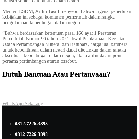
industri semen dan pupuk dalam negeri.
Menteri ESDM, Arifin Tasrif menyebut bahwa urgensi penerbitan
kebijakan ini sebagai komitmen pemerintah dalam rangka
pengutamaan kepentingan dalam negeri.
“Bahwa berdasarkan ketentuan pasal 160 ayat 1 Peraturan
Pemerintah Nomor 96 tahun 2021 ihwal Pelaksanaan Kegiatan
Usaha Pertambangan Mineral dan Batubara, harga jual batubara
untuk kepentingan dalam negeri dapat ditetapkan dalam rangka
aksentuasi kepentingan dalam negeri,” kata arifin dalam poin
pertama pertimbangan aturan tersebut.
Butuh Bantuan Atau Pertanyaan?
Achmad Hino siap membantu Anda dengan memberikan pelayanan
dan penawaran terbaik.
WhatsApp Sekarang
0812-7226-3898
0812-7226-3898