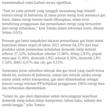
meminimalkan emisi karbon secara signifikan.
“Saat ini yaitu periode yang sungguh menantang bagi inisiatif
transisi energi di Indonesia, di mana peran energi fosil utamanya gas
bumi, dalam energi transisi masih diharapkan, selain terus
mendorong penggunaan dan pemanfaatan energi yang bersumber
dari energi terbarukan,” kata Tutuka dalam informasi resmi, dikutip
Selasa (10/5).
Peranan gas bumi tampakdari takaran pemanfaatan gas bumi untuk
keperluan dalam negeri di tahun 2021 sebesar 64,32% dari total
produksi untuk pemenuhan kebutuhan domestik mirip industri
sebesar 27,52%, kelistrikan sebedar 11.86%, lifting 2,93%, pupuk
mencapai 11.89%, domestik LNG sebesar 8,36%, domestik LPG
1,54%, BBG 0,07% dan city gas 0,15%.
Sementara peran subsektor minyak dan gas bumi yang masih terasa
dikala ini, terutama di Indonesia, antara lain minyak selaku energi
utama untuk sektor transportasi, gas alam dimanfaatkan sebagai
transisi energi sebelum PP kebijakan penggunaan 100% energi baru
dan terbarukan dipraktekkan.
“Selain itu, gas alam digunakan untuk menyanggupi keperluan
domestik mirip bahan bakar transportasi, bahan baku, industri dan
rumah tangga,” jelas Tutuka.