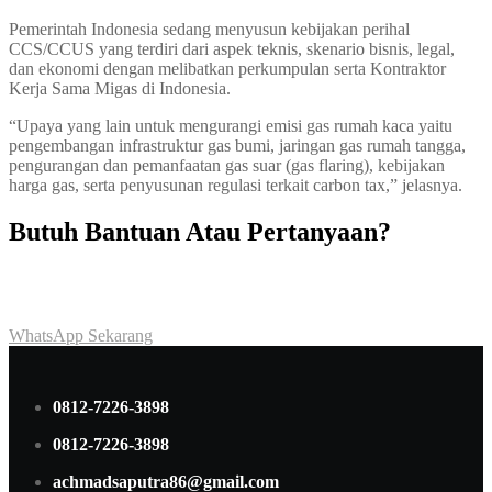
Pemerintah Indonesia sedang menyusun kebijakan perihal
CCS/CCUS yang terdiri dari aspek teknis, skenario bisnis, legal,
dan ekonomi dengan melibatkan perkumpulan serta Kontraktor
Kerja Sama Migas di Indonesia.
“Upaya yang lain untuk mengurangi emisi gas rumah kaca yaitu
pengembangan infrastruktur gas bumi, jaringan gas rumah tangga,
pengurangan dan pemanfaatan gas suar (gas flaring), kebijakan
harga gas, serta penyusunan regulasi terkait carbon tax,” jelasnya.
Butuh Bantuan Atau Pertanyaan?
Achmad Hino siap membantu Anda dengan memberikan pelayanan
dan penawaran terbaik.
WhatsApp Sekarang
0812-7226-3898
0812-7226-3898
achmadsaputra86@gmail.com