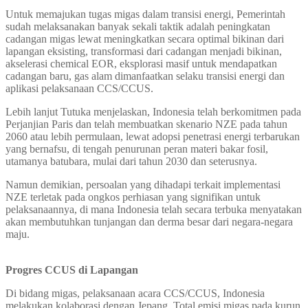
Untuk memajukan tugas migas dalam transisi energi, Pemerintah
sudah melaksanakan banyak sekali taktik adalah peningkatan
cadangan migas lewat meningkatkan secara optimal bikinan dari
lapangan eksisting, transformasi dari cadangan menjadi bikinan,
akselerasi chemical EOR, eksplorasi masif untuk mendapatkan
cadangan baru, gas alam dimanfaatkan selaku transisi energi dan
aplikasi pelaksanaan CCS/CCUS.
Lebih lanjut Tutuka menjelaskan, Indonesia telah berkomitmen pada
Perjanjian Paris dan telah membuatkan skenario NZE pada tahun
2060 atau lebih permulaan, lewat adopsi penetrasi energi terbarukan
yang bernafsu, di tengah penurunan peran materi bakar fosil,
utamanya batubara, mulai dari tahun 2030 dan seterusnya.
Namun demikian, persoalan yang dihadapi terkait implementasi
NZE terletak pada ongkos perhiasan yang signifikan untuk
pelaksanaannya, di mana Indonesia telah secara terbuka menyatakan
akan membutuhkan tunjangan dan derma besar dari negara-negara
maju.
Progres CCUS di Lapangan
Di bidang migas, pelaksanaan acara CCS/CCUS, Indonesia
melakukan kolaborasi dengan Jepang. Total emisi migas pada kurun