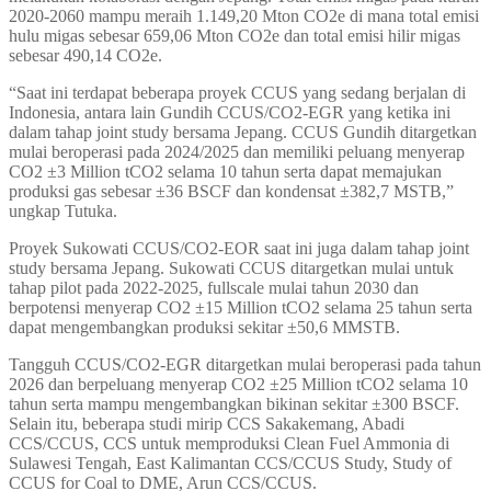
2020-2060 mampu meraih 1.149,20 Mton CO2e di mana total emisi
hulu migas sebesar 659,06 Mton CO2e dan total emisi hilir migas
sebesar 490,14 CO2e.
“Saat ini terdapat beberapa proyek CCUS yang sedang berjalan di
Indonesia, antara lain Gundih CCUS/CO2-EGR yang ketika ini
dalam tahap joint study bersama Jepang. CCUS Gundih ditargetkan
mulai beroperasi pada 2024/2025 dan memiliki peluang menyerap
CO2 ±3 Million tCO2 selama 10 tahun serta dapat memajukan
produksi gas sebesar ±36 BSCF dan kondensat ±382,7 MSTB,”
ungkap Tutuka.
Proyek Sukowati CCUS/CO2-EOR saat ini juga dalam tahap joint
study bersama Jepang. Sukowati CCUS ditargetkan mulai untuk
tahap pilot pada 2022-2025, fullscale mulai tahun 2030 dan
berpotensi menyerap CO2 ±15 Million tCO2 selama 25 tahun serta
dapat mengembangkan produksi sekitar ±50,6 MMSTB.
Tangguh CCUS/CO2-EGR ditargetkan mulai beroperasi pada tahun
2026 dan berpeluang menyerap CO2 ±25 Million tCO2 selama 10
tahun serta mampu mengembangkan bikinan sekitar ±300 BSCF.
Selain itu, beberapa studi mirip CCS Sakakemang, Abadi
CCS/CCUS, CCS untuk memproduksi Clean Fuel Ammonia di
Sulawesi Tengah, East Kalimantan CCS/CCUS Study, Study of
CCUS for Coal to DME, Arun CCS/CCUS.