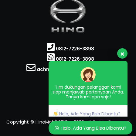
0812-7226-3898
0812-7226-3898
Tim dukungan pelanggan kami
siap menjawab pertanyaan Anda.
achmadsaputra86@gmail.com
Tanya kami apa saja!
Hino 300
Halo, Ada Yang Bisa Dibantu?
Hino 500
Hino Bus
Copyright © HinoMobil 2019 – 2026. All Rights Reserved
Halo, Ada Yang Bisa Dibantu?