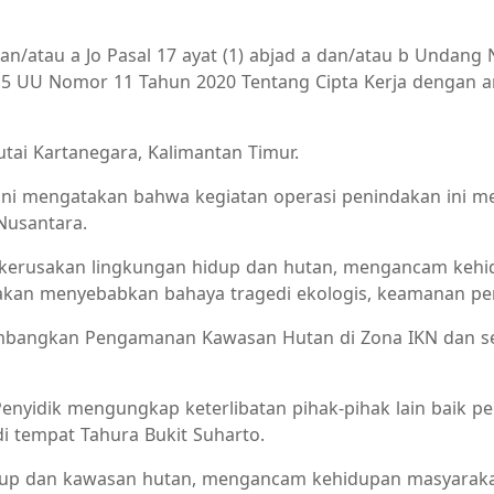
dan/atau a Jo Pasal 17 ayat (1) abjad a dan/atau b Undan
a 5 UU Nomor 11 Tahun 2020 Tentang Cipta Kerja denga
utai Kartanegara, Kalimantan Timur.
ani mengatakan bahwa kegiatan operasi penindakan ini 
Nusantara.
 kerusakan lingkungan hidup dan hutan, mengancam kehid
rjadi akan menyebabkan bahaya tragedi ekologis, keamanan
mbangkan Pengamanan Kawasan Hutan di Zona IKN dan 
nyidik mengungkap keterlibatan pihak-pihak lain baik pem
i tempat Tahura Bukit Suharto.
p dan kawasan hutan, mengancam kehidupan masyarakat, 