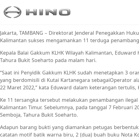
Jakarta, TAMBANG – Direktorat Jenderal Penegakkan Huk
Kalimantan sukses mengamankan 11 terduga penambang keri
Kepala Balai Gakkum KLHK Wilayah Kalimantan, Eduward H
Tahura Bukit Soeharto pada malam hari.
“Saat ini Penyidik Gakkum KLHK sudah menetapkan 3 orang
yang berdomisili di Kutai Kartanegara sebagaiOperator ala
22 Maret 2022,” kata Eduward dalam keterangan tertulis, K
Ke 11 tersangka tersebut melakukan penambangan ilegal 
Kalimantan Timur. Sebelumnya, pada tanggal 7 Februari 
Semboja, Tahura Bukit Soeharto.
Adapun barang bukti yang diamankan petugas berbentuk2 (
catatan motif batik warna biru, 2 (dua) buah buku Nota K