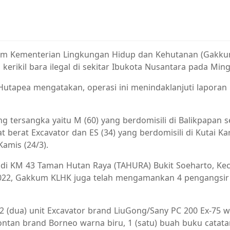
um Kementerian Lingkungan Hidup dan Kehutanan (Gakkum
kil bara ilegal di sekitar Ibukota Nusantara pada Mingg
utapea mengatakan, operasi ini menindaklanjuti laporan
 tersangka yaitu M (60) yang berdomisili di Balikpapan 
t berat Excavator dan ES (34) yang berdomisili di Kutai K
amis (24/3).
di KM 43 Taman Hutan Raya (TAHURA) Bukit Soeharto, Kec
2022, Gakkum KLHK juga telah mengamankan 4 pengangsir 
dua) unit Excavator brand LiuGong/Sany PC 200 Ex-75 war
ontan brand Borneo warna biru, 1 (satu) buah buku catata