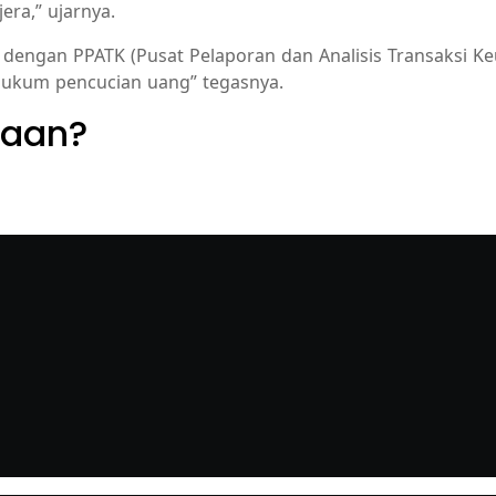
ra,” ujarnya.
 dengan PPATK (Pusat Pelaporan dan Analisis Transaksi K
hukum pencucian uang” tegasnya.
yaan?
layanan dan penawaran terbaik.