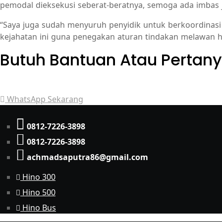
pemodal dieksekusi seberat-beratnya, semoga ada imbas je
“Saya juga sudah menyuruh penyidik untuk berkoordinasi
kejahatan ini guna penegakan aturan tindakan melawan 
Butuh Bantuan Atau Pertan
Achmad Hino siap membantu Anda dengan memberikan pe
WhatsApp Sekarang
0812-7226-3898
0812-7226-3898
achmadsaputra86@gmail.com
Hino 300
Hino 500
Hino Bus