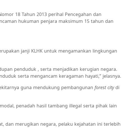
g Nomor 18 Tahun 2013 perihal Pencegahan dan
n ancaman hukuman penjara maksimum 15 tahun dan
merupakan janji KLHK untuk mengamankan lingkungan
upan penduduk , serta menjadikan kerugian negara.
 penduduk serta mengancam keragaman hayati,” jelasnya.
sekitarnya guna mendukung pembangunan
forest city
di
odal, penadah hasil tambang illegal serta pihak lain
dan merugikan negara, pelaku kejahatan ini terlebih