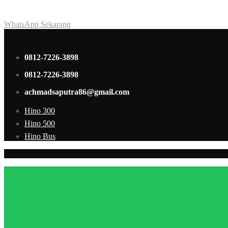
Achmad Hino siap membantu Anda dengan memberikan pelayanan da
WhatsApp Sekarang
0812-7226-3898
0812-7226-3898
achmadsaputra86@gmail.com
Hino 300
Hino 500
Hino Bus