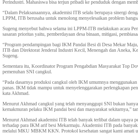
Perindustri. Mahasiswa bisa terjun pribadi ke penduduk dengan memb
“Dalam Pelaksanaannya, akademisi ITB selalu berupaya sinergi denga
LPPM, ITB berusaha untuk menolong menyelesaikan problem bangsa d
Sugeng menyebut bahwa selama ini LPPM-ITB melakukan acara Pengab
sasaran prioritas yaitu, pemberdayaan desa binaan, mitigasi, pembiasa
“Program pendampingan bagi IKM Pandai Besi di Desa Mekar Maju, Ka
ITB dan Direktorat Jenderal Industri Kecil, Menengah dan Aneka, K
Sugeng.
Sementara itu, Koordinator Program Pengabdian Masyarakat Top Dow
pemenuhan SNI cangkul.
“Pada dasarnya produksi cangkul oleh IKM umumnya menggunakan mat
panas. IKM tidak mampu untuk menyelenggarakan perlengkapan penempa
kata Akhmad.
Menurut Akhmad cangkul yang telah menyanggupi SNI bukan hanya 
kemakmuran pelaku IKM pandai besi dan masyarakat sekitarnya,” 
Menurut Akhmad akademisi ITB telah banyak terlibat dalam upaya p
terhadap para IKM arif besi Mekarmaju. Akademisi ITB pada banyak p
melalui MKU MBKM KKN. Protokol kesehatan sangat kami amati untuk 