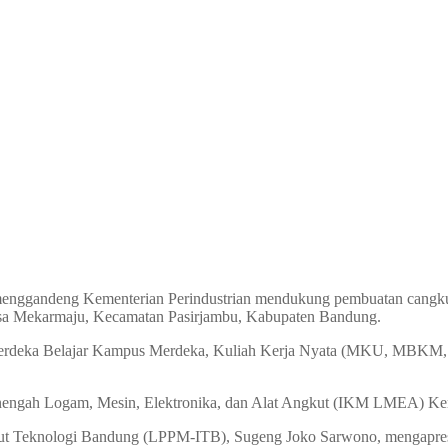
ggandeng Kementerian Perindustrian mendukung pembuatan cangkul d
 Desa Mekarmaju, Kecamatan Pasirjambu, Kabupaten Bandung.
m, Merdeka Belajar Kampus Merdeka, Kuliah Kerja Nyata (MKU, MBK
Menengah Logam, Mesin, Elektronika, dan Alat Angkut (IKM LMEA) Kem
itut Teknologi Bandung (LPPM-ITB), Sugeng Joko Sarwono, mengapre