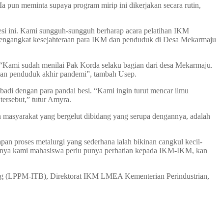
a pun meminta supaya program mirip ini dikerjakan secara rutin,
besi ini. Kami sungguh-sungguh berharap acara pelatihan IKM
mengangkat kesejahteraan para IKM dan penduduk di Desa Mekarmaju
“Kami sudah menilai Pak Korda selaku bagian dari desa Mekarmaju.
uhan penduduk akhir pandemi”, tambah Usep.
di dengan para pandai besi. “Kami ingin turut mencar ilmu
ersebut,” tutur Amyra.
asyarakat yang bergelut dibidang yang serupa dengannya, adalah
apan proses metalurgi yang sederhana ialah bikinan cangkul kecil-
asanya kami mahasiswa perlu punya perhatian kepada IKM-IKM, kan
ndung (LPPM-ITB), Direktorat IKM LMEA Kementerian Perindustrian,