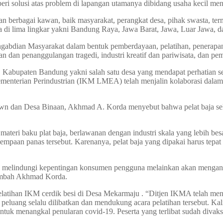
eri solusi atas problem di lapangan utamanya dibidang usaha kecil me
n berbagai kawan, baik masyarakat, perangkat desa, pihak swasta, ter
i lima lingkar yakni Bandung Raya, Jawa Barat, Jawa, Luar Jawa, da
dian Masyarakat dalam bentuk pemberdayaan, pelatihan, penerapan p
an dan penanggulangan tragedi, industri kreatif dan pariwisata, dan pe
bupaten Bandung yakni salah satu desa yang mendapat perhatian sela
ementerian Perindustrian (IKM LMEA) telah menjalin kolaborasi dalam
n dan Desa Binaan, Akhmad A. Korda menyebut bahwa pelat baja sela
eri baku plat baja, berlawanan dengan industri skala yang lebih bes
an panas tersebut. Karenanya, pelat baja yang dipakai harus tepat s
melindungi kepentingan konsumen pengguna melainkan akan mengang
tambah Akhmad Korda.
elatihan IKM cerdik besi di Desa Mekarmaju . “Ditjen IKMA telah men
eluang selalu dilibatkan dan mendukung acara pelatihan tersebut. Ka
menangkal penularan covid-19. Peserta yang terlibat sudah divaksin