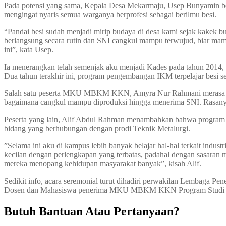
Pada potensi yang sama, Kepala Desa Mekarmaju, Usep Bunyamin berha
mengingat nyaris semua warganya berprofesi sebagai berilmu besi.
“Pandai besi sudah menjadi mirip budaya di desa kami sejak kakek b
berlangsung secara rutin dan SNI cangkul mampu terwujud, biar m
ini”, kata Usep.
Ia menerangkan telah semenjak aku menjadi Kades pada tahun 2014,
Dua tahun terakhir ini, program pengembangan IKM terpelajar besi s
Salah satu peserta MKU MBKM KKN, Amyra Nur Rahmani merasa bahagi
bagaimana cangkul mampu diproduksi hingga menerima SNI. Rasanya 
Peserta yang lain, Alif Abdul Rahman menambahkan bahwa program 
bidang yang berhubungan dengan prodi Teknik Metalurgi.
”Selama ini aku di kampus lebih banyak belajar hal-hal terkait indust
kecilan dengan perlengkapan yang terbatas, padahal dengan sasaran
mereka menopang kehidupan masyarakat banyak”, kisah Alif.
Sedikit info, acara seremonial turut dihadiri perwakilan Lembaga 
Dosen dan Mahasiswa penerima MKU MBKM KKN Program Studi T
Butuh Bantuan Atau Pertanyaan?