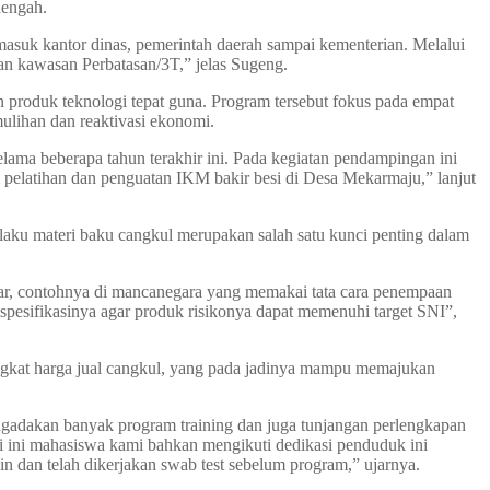
nengah.
masuk kantor dinas, pemerintah daerah sampai kementerian. Melalui
n kawasan Perbatasan/3T,” jelas Sugeng.
roduk teknologi tepat guna. Program tersebut fokus pada empat
mulihan dan reaktivasi ekonomi.
ma beberapa tahun terakhir ini. Pada kegiatan pendampingan ini
 pelatihan dan penguatan IKM bakir besi di Desa Mekarmaju,” lanjut
ku materi baku cangkul merupakan salah satu kunci penting dalam
ar, contohnya di mancanegara yang memakai tata cara penempaan
pesifikasinya agar produk risikonya dapat memenuhi target SNI”,
kat harga jual cangkul, yang pada jadinya mampu memajukan
gadakan banyak program training dan juga tunjangan perlengkapan
li ini mahasiswa kami bahkan mengikuti dedikasi penduduk ini
 dan telah dikerjakan swab test sebelum program,” ujarnya.