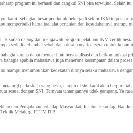
rap program ini berhasil dan cangkul SNI bisa terwujud. Selain itu I
uyut kami. Sebagian besar penduduk bekerja di sektor IKM terpelajar 
ampu memperbaiki harga jual alat pertanian dan kesudahannya mampu 
 ITB sudah datang dan mengawali program pelatihan IKM cerdik besi. 
empat sedikit terhambat sebab dana desa banyak terserap untuk kebut
a karena dapat mencar ilmu bersosialisasi dan berkomunikasi priba
bahagia apabila mahasiswa juga menerima kesempatan dalam proses t
ini mampu menumbuhkan kedekatan dirinya selaku mahasiswa dengan m
ri metalurgi pada skala yang besar, namun di sini kami akan berguru tah
 mutu sesuai dengan SNI. Ternyata tantangannya tidak gampang. Ya r
Penelitian dan Pengabdian terhadap Masyarakat, Institut Teknologi Ba
eknik Metalurgi FTTM ITB.