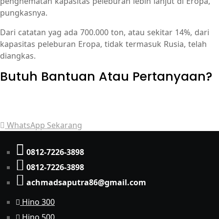
penghematan kapasitas peleburan lebih lanjut di Eropa,”
pungkasnya.
Dari catatan yag ada 700.000 ton, atau sekitar 14%, dari
kapasitas peleburan Eropa, tidak termasuk Rusia, telah
diangkas.
Butuh Bantuan Atau Pertanyaan?
Achmad Hino siap membantu Anda dengan memberikan
pelayanan dan penawaran terbaik.
WhatsApp Sekarang
0812-7226-3898
0812-7226-3898
achmadsaputra86@gmail.com
Hino 300
Hino 500