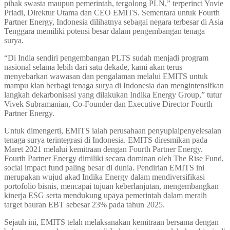
pihak swasta maupun pemerintah, tergolong PLN,” terperinci Yovie
Priadi, Direktur Utama dan CEO EMITS. Sementara untuk Fourth
Partner Energy, Indonesia dilihatnya sebagai negara terbesar di Asia
Tenggara memiliki potensi besar dalam pengembangan tenaga
surya.
“Di India sendiri pengembangan PLTS sudah menjadi program
nasional selama lebih dari satu dekade, kami akan terus
menyebarkan wawasan dan pengalaman melalui EMITS untuk
mampu kian berbagi tenaga surya di Indonesia dan mengintensifkan
langkah dekarbonisasi yang dilakukan Indika Energy Group,” tutur
Vivek Subramanian, Co-Founder dan Executive Director Fourth
Partner Energy.
Untuk dimengerti, EMITS ialah perusahaan penyuplaipenyelesaian
tenaga surya terintegrasi di Indonesia. EMITS diresmikan pada
Maret 2021 melalui kemitraan dengan Fourth Partner Energy.
Fourth Partner Energy dimiliki secara dominan oleh The Rise Fund,
social impact fund paling besar di dunia. Pendirian EMITS ini
merupakan wujud akad Indika Energy dalam mendiversifikasi
portofolio bisnis, mencapai tujuan keberlanjutan, mengembangkan
kinerja ESG serta mendukung upaya pemerintah dalam meraih
target bauran EBT sebesar 23% pada tahun 2025.
Sejauh ini, EMITS telah melaksanakan kemitraan bersama dengan