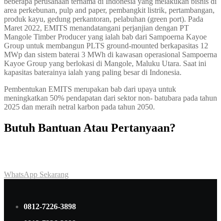
beberapa perusahaan ternama di Indonesia yang melakukan bisnis di
area perkebunan, pulp and paper, pembangkit listrik, pertambangan,
produk kayu, gedung perkantoran, pelabuhan (green port). Pada
Maret 2022, EMITS menandatangani perjanjian dengan PT
Mangole Timber Producer yang ialah bab dari Sampoerna Kayoe
Group untuk membangun PLTS ground-mounted berkapasitas 12
MWp dan sistem baterai 3 MWh di kawasan operasional Sampoerna
Kayoe Group yang berlokasi di Mangole, Maluku Utara. Saat ini
kapasitas baterainya ialah yang paling besar di Indonesia.
Pembentukan EMITS merupakan bab dari upaya untuk
meningkatkan 50% pendapatan dari sektor non- batubara pada tahun
2025 dan meraih netral karbon pada tahun 2050.
Butuh Bantuan Atau Pertanyaan?
Achmad Hino siap membantu Anda dengan memberikan pelayanan
dan penawaran terbaik.
WhatsApp Sekarang
0812-7226-3898