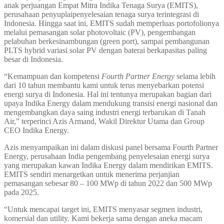
anak perjuangan Empat Mitra Indika Tenaga Surya (EMITS),
perusahaan penyuplaipenyelesaian tenaga surya terintegrasi di
Indonesia. Hingga saat ini, EMITS sudah memperluas portofolionya
melalui pemasangan solar photovoltaic (PV), pengembangan
pelabuhan berkesinambungan (green port), sampai pembangunan
PLTS hybrid variasi solar PV dengan baterai berkapasitas paling
besar di Indonesia.
“Kemampuan dan kompetensi
Fourth Partner Energy
selama lebih
dari 10 tahun membantu kami untuk terus menyebarkan potensi
energi surya di Indonesia. Hal ini tentunya merupakan bagian dari
upaya Indika Energy dalam mendukung transisi energi nasional dan
mengembangkan daya saing industri energi terbarukan di Tanah
Air,” terperinci Azis Armand, Wakil Direktur Utama dan Group
CEO Indika Energy.
Azis menyampaikan ini dalam diskusi panel bersama Fourth Partner
Energy, perusahaan India pengembang penyelesaian energi surya
yang merupakan kawan Indika Energy dalam mendirikan EMITS.
EMITS sendiri menargetkan untuk menerima perjanjian
pemasangan sebesar 80 – 100 MWp di tahun 2022 dan 500 MWp
pada 2025.
“Untuk mencapai target ini, EMITS menyasar segmen industri,
komersial dan utility. Kami bekerja sama dengan aneka macam