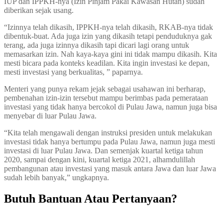
IUP dan IPPKH-nya (Izin Pinjam Pakai Kawasan Hutan) sudah
diberikan sejak usang.
“Izinnya telah dikasih, IPPKH-nya telah dikasih, RKAB-nya tidak
dibentuk-buat. Ada juga izin yang dikasih tetapi penduduknya gak
terang, ada juga izinnya dikasih tapi dicari lagi orang untuk
memasarkan izin. Nah kaya-kaya gini ini tidak mampu dikasih. Kita
mesti bicara pada konteks keadilan. Kita ingin investasi ke depan,
mesti investasi yang berkualitas, ” paparnya.
Menteri yang punya rekam jejak sebagai usahawan ini berharap,
pembenahan izin-izin tersebut mampu berimbas pada pemerataan
investasi yang tidak hanya bercokol di Pulau Jawa, namun juga bisa
menyebar di luar Pulau Jawa.
“Kita telah mengawali dengan instruksi presiden untuk melakukan
investasi tidak hanya bertumpu pada Pulau Jawa, namun juga mesti
investasi di luar Pulau Jawa. Dan semenjak kuartal ketiga tahun
2020, sampai dengan kini, kuartal ketiga 2021, alhamdulillah
pembangunan atau investasi yang masuk antara Jawa dan luar Jawa
sudah lebih banyak,” ungkapnya.
Butuh Bantuan Atau Pertanyaan?
Achmad Hino siap membantu Anda dengan memberikan pelayanan