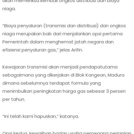
akan memeriksa kembali ongkos distribusi dan biaya
niaga.
“Biaya penyaluran (transmisi dan distribusi) dan ongkos
niaga merupakan bab dari menjalankan opsi pertama
Pemerintah dalam menghemat jatah negara dan
efisiensi penyaluran gas,” jelas Arifin.
Kewajaran transmisi akan menjadi pendapatutama
sebagaimana yang dikerjakan di Blok Kangean, Madura
dimana sebelumnya terdapat formula yang
menimbulkan peningkatan harga gas sebesar 3 persen
per tahun.
“Ini telah kami hapuskan,” katanya.
Opsi kedua, kewajiban badan usaha pemegang perjanjian