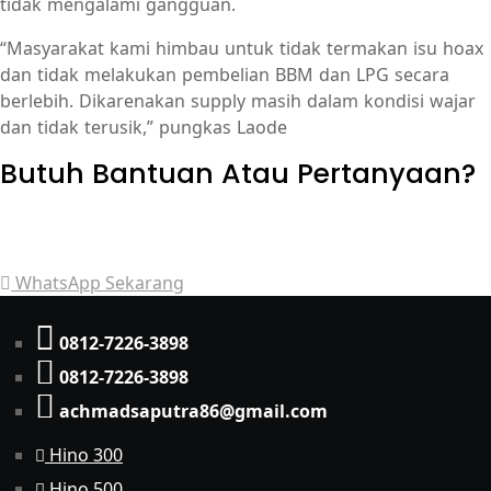
tidak mengalami gangguan.
“Masyarakat kami himbau untuk tidak termakan isu hoax
dan tidak melakukan pembelian BBM dan LPG secara
berlebih. Dikarenakan supply masih dalam kondisi wajar
dan tidak terusik,” pungkas Laode
Butuh Bantuan Atau Pertanyaan?
Achmad Hino siap membantu Anda dengan memberikan
pelayanan dan penawaran terbaik.
WhatsApp Sekarang
0812-7226-3898
0812-7226-3898
achmadsaputra86@gmail.com
Hino 300
Hino 500