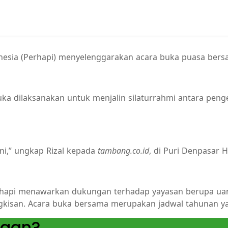
ia (Perhapi) menyelenggarakan acara buka puasa bersama 
 dilaksanakan untuk menjalin silaturrahmi antara pengel
ini,” ungkap Rizal kepada
tambang.co.id
, di Puri Denpasar Ho
hapi menawarkan dukungan terhadap yayasan berupa uang
gkisan. Acara buka bersama merupakan jadwal tahunan ya
yaan?