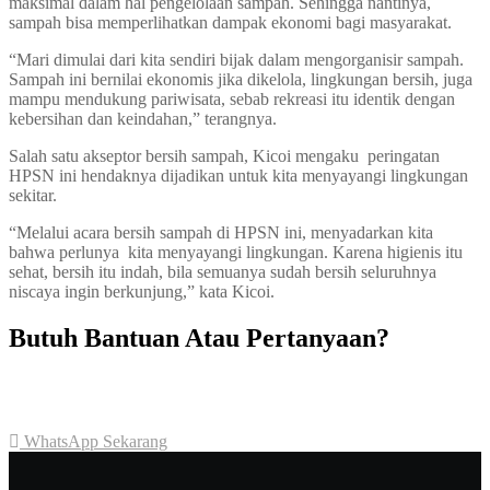
maksimal dalam hal pengelolaan sampah. Sehingga nantinya,
sampah bisa memperlihatkan dampak ekonomi bagi masyarakat.
“Mari dimulai dari kita sendiri bijak dalam mengorganisir sampah.
Sampah ini bernilai ekonomis jika dikelola, lingkungan bersih, juga
mampu mendukung pariwisata, sebab rekreasi itu identik dengan
kebersihan dan keindahan,” terangnya.
Salah satu akseptor bersih sampah, Kicoi mengaku peringatan
HPSN ini hendaknya dijadikan untuk kita menyayangi lingkungan
sekitar.
“Melalui acara bersih sampah di HPSN ini, menyadarkan kita
bahwa perlunya kita menyayangi lingkungan. Karena higienis itu
sehat, bersih itu indah, bila semuanya sudah bersih seluruhnya
niscaya ingin berkunjung,” kata Kicoi.
Butuh Bantuan Atau Pertanyaan?
Achmad Hino siap membantu Anda dengan memberikan pelayanan
dan penawaran terbaik.
WhatsApp Sekarang