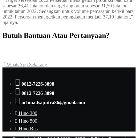
“Target Perseroan 2022 Perseroan menargetkan produksi batu bara
sebesar 36,41 juta ton dan target angkutan sebesar 31,50 juta ton
untuk tahun 2022. Sedangkan untuk volume pemasaran kerikil bara
2022, Perseroan menargetkan peningkatan menjadi 37,10 juta ton,”
ujarnya.
Butuh Bantuan Atau Pertanyaan?
Achmad Hino siap membantu Anda dengan memberikan pelayanan
dan penawaran terbaik.
WhatsApp Sekarang
0812-7226-3898
0812-7226-3898
achmadsaputra86@gmail.com
Hino 300
Hino 500
Hino Bus