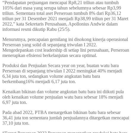
“Pendapatan perjuangan mencapai Rp8,21 triliun atau tumbuh
105% dari masa yang serupa tahun sebelumnya sebesar Rp3,99
triliun. Sementara total aset Perseroan tumbuh 8% dari Rp36,12
triliun per 31 Desember 2021 menjadi Rp38,99 triliun per 31 Maret
2022,” kata Sekretaris Perusahaan, Apollonius Andwie dalam
informasi resmi dikutip Rabu (25/5).
Menurutnya, pencapaian gemilang ini disokong kinerja operasional
Perseroan yang solid di sepanjang triwulan I 2022.
Mengedepankan cost leadership di setiap lini perusahaan, Perseroan
menerapkan efisiensi berkelanjutan secara optimal.
Produksi dan Penjualan Secara year on year, buatan watu bara
Perseroan di sepanjang triwulan I 2022 meningkat 40% menjadi
6,34 juta ton, sedangkan volume angkutan batu bara
berkembang16% menjadi 6,17 juta ton.
Kenaikan bikinan dan volume angkutan batu bara ini diikuti pula
oleh kenaikan volume penjualan watu bara sebesar 18% menjadi
6,97 juta ton.
Pada abad 2022, PTBA menargetkan bikinan batu bara sebesar
36,41 juta ton sementara jumlah penjualannya ditargetkan mencapai
37,10 juta ton.