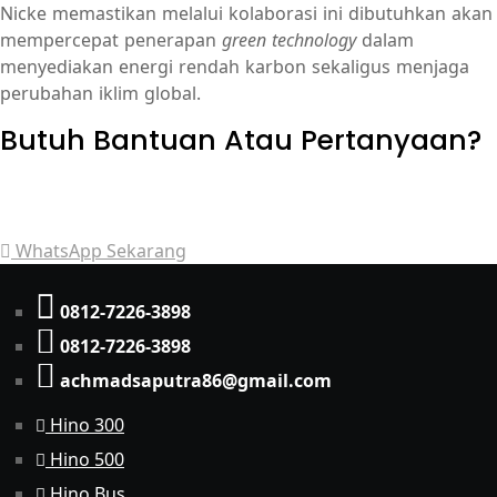
Nicke memastikan melalui kolaborasi ini dibutuhkan akan
mempercepat penerapan
green technology
dalam
menyediakan energi rendah karbon sekaligus menjaga
perubahan iklim global.
Butuh Bantuan Atau Pertanyaan?
Achmad Hino siap membantu Anda dengan memberikan
pelayanan dan penawaran terbaik.
WhatsApp Sekarang
0812-7226-3898
0812-7226-3898
achmadsaputra86@gmail.com
Hino 300
Hino 500
Hino Bus