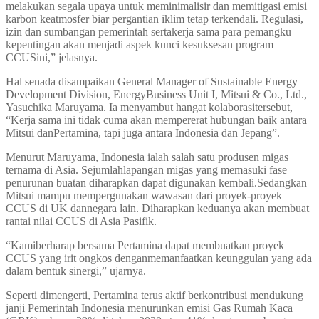
melakukan segala upaya untuk meminimalisir dan memitigasi emisi
karbon keatmosfer biar pergantian iklim tetap terkendali. Regulasi,
izin dan sumbangan pemerintah sertakerja sama para pemangku
kepentingan akan menjadi aspek kunci kesuksesan program
CCUSini,” jelasnya.
Hal senada disampaikan General Manager of Sustainable Energy
Development Division, EnergyBusiness Unit I, Mitsui & Co., Ltd.,
Yasuchika Maruyama. Ia menyambut hangat kolaborasitersebut,
“Kerja sama ini tidak cuma akan mempererat hubungan baik antara
Mitsui danPertamina, tapi juga antara Indonesia dan Jepang”.
Menurut Maruyama, Indonesia ialah salah satu produsen migas
ternama di Asia. Sejumlahlapangan migas yang memasuki fase
penurunan buatan diharapkan dapat digunakan kembali.Sedangkan
Mitsui mampu mempergunakan wawasan dari proyek-proyek
CCUS di UK dannegara lain. Diharapkan keduanya akan membuat
rantai nilai CCUS di Asia Pasifik.
“Kamiberharap bersama Pertamina dapat membuatkan proyek
CCUS yang irit ongkos denganmemanfaatkan keunggulan yang ada
dalam bentuk sinergi,” ujarnya.
Seperti dimengerti, Pertamina terus aktif berkontribusi mendukung
janji Pemerintah Indonesia menurunkan emisi Gas Rumah Kaca