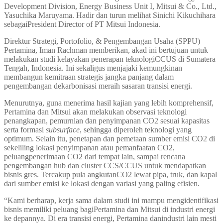
Development Division, Energy Business Unit I, Mitsui & Co., Ltd.,
Yasuchika Maruyama. Hadir dan turun melihat Sinichi Kikuchihara
sebagaiPresident Director of PT Mitsui Indonesia.
Direktur Strategi, Portofolio, & Pengembangan Usaha (SPPU)
Pertamina, Iman Rachman memberikan, akad ini bertujuan untuk
melakukan studi kelayakan penerapan teknologiCCUS di Sumatera
Tengah, Indonesia. Ini sekaligus menjajaki kemungkinan
membangun kemitraan strategis jangka panjang dalam
pengembangan dekarbonisasi meraih sasaran transisi energi.
Menurutnya, guna menerima hasil kajian yang lebih komprehensif,
Pertamina dan Mitsui akan melakukan observasi teknologi
penangkapan, pemurnian dan penyimpanan CO2 sesuai kapasitas
serta formasi
subsurface
, sehingga diperoleh teknologi yang
optimum. Selain itu, penetapan dan pemetaan sumber emisi CO2 di
sekeliling lokasi penyimpanan atau pemanfaatan CO2,
peluangpenerimaan CO2 dari tempat lain, sampai rencana
pengembangan hub dan cluster CCS/CCUS untuk mendapatkan
bisnis gres. Tercakup pula angkutanCO2 lewat pipa, truk, dan kapal
dari sumber emisi ke lokasi dengan variasi yang paling efisien.
“Kami berharap, kerja sama dalam studi ini mampu mengidentifikasi
bisnis memiliki peluang bagiPertamina dan Mitsui di industri energi
ke depannya. Di era transisi energi, Pertamina danindustri lain mesti