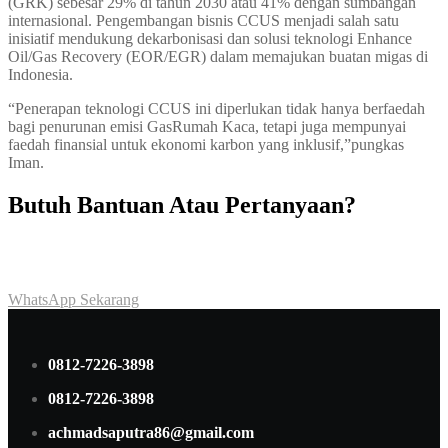
(GRK) sebesar 29% di tahun 2030 atau 41% dengan sumbangan
internasional. Pengembangan bisnis CCUS menjadi salah satu
inisiatif mendukung dekarbonisasi dan solusi teknologi Enhance
Oil/Gas Recovery (EOR/EGR) dalam memajukan buatan migas di
Indonesia.
“Penerapan teknologi CCUS ini diperlukan tidak hanya berfaedah
bagi penurunan emisi GasRumah Kaca, tetapi juga mempunyai
faedah finansial untuk ekonomi karbon yang inklusif,”pungkas
Iman.
Butuh Bantuan Atau Pertanyaan?
Achmad Hino siap membantu Anda dengan memberikan pelayanan
dan penawaran terbaik.
WhatsApp Sekarang
0812-7226-3898
0812-7226-3898
achmadsaputra86@gmail.com