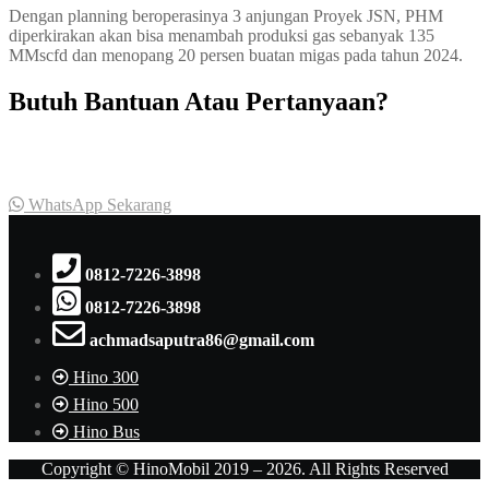
Dengan planning beroperasinya 3 anjungan Proyek JSN, PHM
diperkirakan akan bisa menambah produksi gas sebanyak 135
MMscfd dan menopang 20 persen buatan migas pada tahun 2024.
Butuh Bantuan Atau Pertanyaan?
Achmad Hino siap membantu Anda dengan memberikan pelayanan
dan penawaran terbaik.
WhatsApp Sekarang
0812-7226-3898
0812-7226-3898
achmadsaputra86@gmail.com
Hino 300
Hino 500
Hino Bus
Copyright © HinoMobil 2019 – 2026. All Rights Reserved