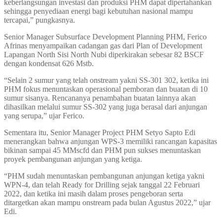
keberlangsungan investasi dan produksi PHM dapat dipertahankan
sehingga penyediaan energi bagi kebutuhan nasional mampu
tercapai,” pungkasnya.
Senior Manager Subsurface Development Planning PHM, Ferico
Afrinas menyampaikan cadangan gas dari Plan of Development
Lapangan North Sisi North Nubi diperkirakan sebesar 82 BSCF
dengan kondensat 626 Mstb.
“Selain 2 sumur yang telah onstream yakni SS-301 302, ketika ini
PHM fokus menuntaskan operasional pemboran dan buatan di 10
sumur sisanya. Rencananya penambahan buatan lainnya akan
dihasilkan melalui sumur SS-302 yang juga berasal dari anjungan
yang serupa,” ujar Ferico.
Sementara itu, Senior Manager Project PHM Setyo Sapto Edi
menerangkan bahwa anjungan WPS-3 memiliki rancangan kapasitas
bikinan sampai 45 MMscfd dan PHM pun sukses menuntaskan
proyek pembangunan anjungan yang ketiga.
“PHM sudah menuntaskan pembangunan anjungan ketiga yakni
WPN-4, dan telah Ready for Drilling sejak tanggal 22 Februari
2022, dan ketika ini masih dalam proses pengeboran serta
ditargetkan akan mampu onstream pada bulan Agustus 2022,” ujar
Edi.