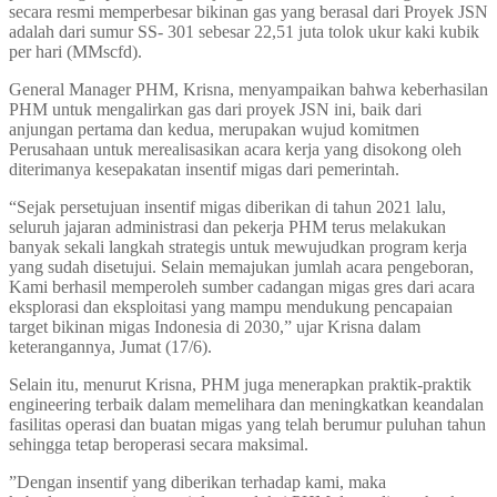
secara resmi memperbesar bikinan gas yang berasal dari Proyek JSN
adalah dari sumur SS- 301 sebesar 22,51 juta tolok ukur kaki kubik
per hari (MMscfd).
General Manager PHM, Krisna, menyampaikan bahwa keberhasilan
PHM untuk mengalirkan gas dari proyek JSN ini, baik dari
anjungan pertama dan kedua, merupakan wujud komitmen
Perusahaan untuk merealisasikan acara kerja yang disokong oleh
diterimanya kesepakatan insentif migas dari pemerintah.
“Sejak persetujuan insentif migas diberikan di tahun 2021 lalu,
seluruh jajaran administrasi dan pekerja PHM terus melakukan
banyak sekali langkah strategis untuk mewujudkan program kerja
yang sudah disetujui. Selain memajukan jumlah acara pengeboran,
Kami berhasil memperoleh sumber cadangan migas gres dari acara
eksplorasi dan eksploitasi yang mampu mendukung pencapaian
target bikinan migas Indonesia di 2030,” ujar Krisna dalam
keterangannya, Jumat (17/6).
Selain itu, menurut Krisna, PHM juga menerapkan praktik-praktik
engineering terbaik dalam memelihara dan meningkatkan keandalan
fasilitas operasi dan buatan migas yang telah berumur puluhan tahun
sehingga tetap beroperasi secara maksimal.
”Dengan insentif yang diberikan terhadap kami, maka