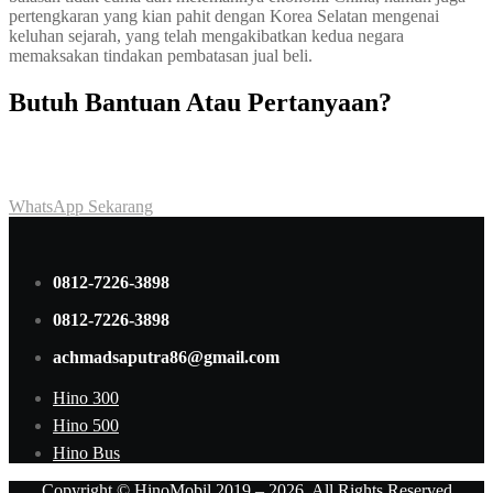
pertengkaran yang kian pahit dengan Korea Selatan mengenai
keluhan sejarah, yang telah mengakibatkan kedua negara
memaksakan tindakan pembatasan jual beli.
Butuh Bantuan Atau Pertanyaan?
Achmad Hino siap membantu Anda dengan memberikan pelayanan
dan penawaran terbaik.
WhatsApp Sekarang
0812-7226-3898
0812-7226-3898
achmadsaputra86@gmail.com
Hino 300
Hino 500
Hino Bus
Copyright © HinoMobil 2019 – 2026. All Rights Reserved