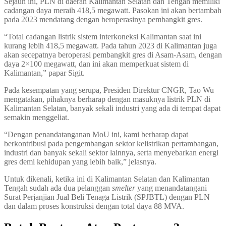
Sejauh ini, PLN di daerah Kalimantan Selatan dan Tengah memiliki
cadangan daya meraih 418,5 megawatt. Pasokan ini akan bertambah
pada 2023 mendatang dengan beroperasinya pembangkit gres.
“Total cadangan listrik sistem interkoneksi Kalimantan saat ini
kurang lebih 418,5 megawatt. Pada tahun 2023 di Kalimantan juga
akan secepatnya beroperasi pembangkit gres di Asam-Asam, dengan
daya 2×100 megawatt, dan ini akan memperkuat sistem di
Kalimantan,” papar Sigit.
Pada kesempatan yang serupa, Presiden Direktur CNGR, Tao Wu
mengatakan, pihaknya berharap dengan masuknya listrik PLN di
Kalimantan Selatan, banyak sekali industri yang ada di tempat dapat
semakin menggeliat.
“Dengan penandatanganan MoU ini, kami berharap dapat
berkontribusi pada pengembangan sektor kelistrikan pertambangan,
industri dan banyak sekali sektor lainnya, serta menyebarkan energi
gres demi kehidupan yang lebih baik,” jelasnya.
Untuk dikenali, ketika ini di Kalimantan Selatan dan Kalimantan
Tengah sudah ada dua pelanggan
smelter
yang menandatangani
Surat Perjanjian Jual Beli Tenaga Listrik (SPJBTL) dengan PLN
dan dalam proses konstruksi dengan total daya 88 MVA.