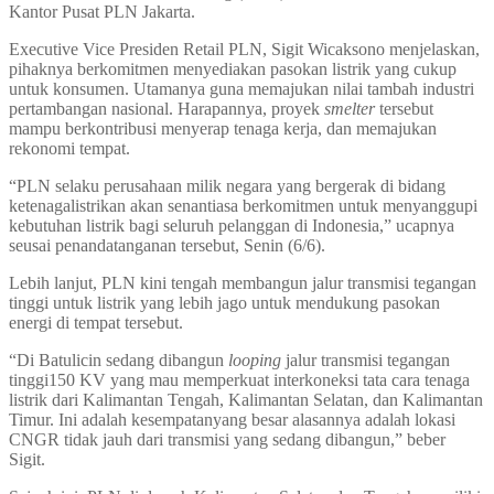
Kantor Pusat PLN Jakarta.
Executive Vice Presiden Retail PLN, Sigit Wicaksono menjelaskan,
pihaknya berkomitmen menyediakan pasokan listrik yang cukup
untuk konsumen. Utamanya guna memajukan nilai tambah industri
pertambangan nasional. Harapannya, proyek
smelter
tersebut
mampu berkontribusi menyerap tenaga kerja, dan memajukan
rekonomi tempat.
“PLN selaku perusahaan milik negara yang bergerak di bidang
ketenagalistrikan akan senantiasa berkomitmen untuk menyanggupi
kebutuhan listrik bagi seluruh pelanggan di Indonesia,” ucapnya
seusai penandatanganan tersebut, Senin (6/6).
Lebih lanjut, PLN kini tengah membangun jalur transmisi tegangan
tinggi untuk listrik yang lebih jago untuk mendukung pasokan
energi di tempat tersebut.
“Di Batulicin sedang dibangun
looping
jalur transmisi tegangan
tinggi150 KV yang mau memperkuat interkoneksi tata cara tenaga
listrik dari Kalimantan Tengah, Kalimantan Selatan, dan Kalimantan
Timur. Ini adalah kesempatanyang besar alasannya adalah lokasi
CNGR tidak jauh dari transmisi yang sedang dibangun,” beber
Sigit.