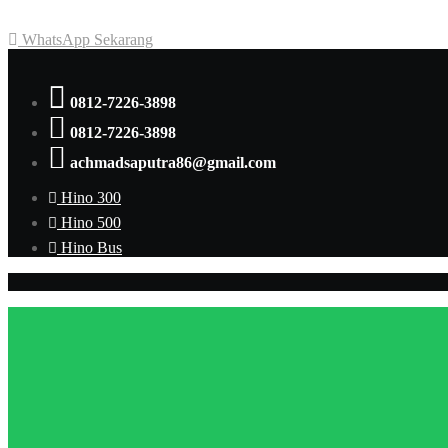
Achmad Hino siap membantu Anda dengan memberikan pelayanan da
WhatsApp Sekarang
0812-7226-3898
0812-7226-3898
achmadsaputra86@gmail.com
Hino 300
Hino 500
Hino Bus