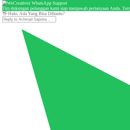
Tim dukungan pelanggan kami siap menjawab pertanyaan Anda. Tany
👋 Halo, Ada Yang Bisa Dibantu?