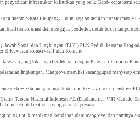
an penyediaan infrastruktur kelistrikan yang baik. Gerak cepat kami se
ng daerah wisata Likupang. Hal ini sejalan dengan transformasi PLN
 hasil transformasi dan mengajak penduduk untuk turut mampu meras
ung Jawab Sosial dan Lingkungan (TJSL) PLN Peduli, bersama Pangka
ter di Kawasan Konservasi Pulau Komang.
e di kawasan yang lokasinya berdekatan dengan Kawasan Ekonomi Kh
lestarian lingkungan. Mangrove memiliki kesanggupan menyerap emisi
atan ekowisata maupun hasil hutan non-kayu. Untuk itu pastinya PLN
 Utama Tentara Nasional Indonesia AL (Danlantamal) VIII Manado, Bri
t dan sebuah kreativitas yang patut diapresiasi.
engunjung untuk menikmati keindahan alam mangrove, dan nantinya a