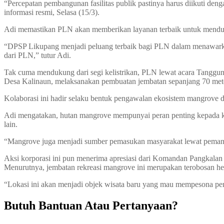
“Percepatan pembangunan fasilitas publik pastinya harus diikuti deng
informasi resmi, Selasa (15/3).
Adi memastikan PLN akan memberikan layanan terbaik untuk menduku
“DPSP Likupang menjadi peluang terbaik bagi PLN dalam menawarkan
dari PLN,” tutur Adi.
Tak cuma mendukung dari segi kelistrikan, PLN lewat acara Tangg
Desa Kalinaun, melaksanakan pembuatan jembatan sepanjang 70 me
Kolaborasi ini hadir selaku bentuk pengawalan ekosistem mangrov
Adi mengatakan, hutan mangrove mempunyai peran penting kepada ke
lain.
“Mangrove juga menjadi sumber pemasukan masyarakat lewat pemanfa
Aksi korporasi ini pun menerima apresiasi dari Komandan Pangkalan
Menurutnya, jembatan rekreasi mangrove ini merupakan terobosan heba
“Lokasi ini akan menjadi objek wisata baru yang mau mempesona p
Butuh Bantuan Atau Pertanyaan?