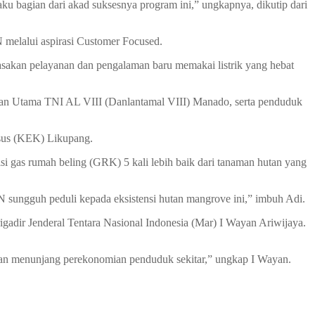
laku bagian dari akad suksesnya program ini,” ungkapnya, dikutip dari
 melalui aspirasi Customer Focused.
akan pelayanan dan pengalaman baru memakai listrik yang hebat
lan Utama TNI AL VIII (Danlantamal VIII) Manado, serta penduduk
usus (KEK) Likupang.
 gas rumah beling (GRK) 5 kali lebih baik dari tanaman hutan yang
 sungguh peduli kepada eksistensi hutan mangrove ini,” imbuh Adi.
gadir Jenderal Tentara Nasional Indonesia (Mar) I Wayan Ariwijaya.
kan menunjang perekonomian penduduk sekitar,” ungkap I Wayan.