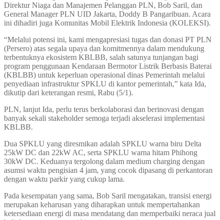
Direktur Niaga dan Manajemen Pelanggan PLN, Bob Saril, dan
General Manager PLN UID Jakarta, Doddy B Pangaribuan. Acara
ini dihadiri juga Komunitas Mobil Elektrik Indonesia (KOLEKSI).
“Melalui potensi ini, kami mengapresiasi tugas dan donasi PT PLN
(Persero) atas segala upaya dan komitmennya dalam mendukung
terbentuknya ekosistem KBLBB, salah satunya tunjangan bagi
program penggunaan Kendaraan Bermotor Listrik Berbasis Baterai
(KBLBB) untuk keperluan operasional dinas Pemerintah melalui
penyediaan infrastruktur SPKLU di kantor pemerintah,” kata Ida,
dikutip dari keterangan resmi, Rabu (5/1).
PLN, lanjut Ida, perlu terus berkolaborasi dan berinovasi dengan
banyak sekali stakeholder semoga terjadi akselerasi implementasi
KBLBB.
Dua SPKLU yang diresmikan adalah SPKLU warna biru Delta
25kW DC dan 22kW AC, serta SPKLU warna hitam Phihong
30kW DC. Keduanya tergolong dalam medium charging dengan
asumsi waktu pengisian 4 jam, yang cocok dipasang di perkantoran
dengan waktu parkir yang cukup lama.
Pada kesempatan yang sama, Bob Saril mengatakan, transisi energi
merupakan keharusan yang diharapkan untuk mempertahankan
ketersediaan energi di masa mendatang dan memperbaiki neraca jual