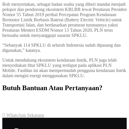
Bob menyertakan, sebagai badan usaha yang diberi mandat menjadi
pelopor dan pendorong ekosistem KBLBB lewat Peraturan Presiden
Nomor 55 Tahun 2019 perihal Percepatan Program Kendaraan
Bermotor Listrik Berbasis Baterai (Battery Electric Vehicle) untuk
Transportasi Jalan, dan berdasarkan peraturan turunannya yakni
Peraturan Menteri ESDM Nomor 13 Tahun 2020, PLN terus
berusaha untuk menyanggupi sasaran SPKLU.
“Sebanyak 114 SPKLU di seluruh Indonesia sudah dipasang dan
digunakan,” katanya.
Untuk mendukung ekosistem kendaraan listrik, PLN juga telah
menyediakan fitur SPKLU yang terdapat pada aplikasi PLN
Mobile. Fasilitas ini akan mempermudah pengguna kendaraan listrik
dalam mengisi energi menggunakan SPKLU.
Butuh Bantuan Atau Pertanyaan?
Achmad Hino siap membantu Anda dengan memberikan pelayanan
dan penawaran terbaik.
WhatsApp Sekarang