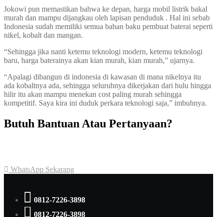
Jokowi pun memastikan bahwa ke depan, harga mobil listrik bakal
murah dan mampu dijangkau oleh lapisan penduduk . Hal ini sebab
Indonesia sudah memiliki semua bahan baku pembuat baterai seperti
nikel, kobalt dan mangan.
“Sehingga jika nanti ketemu teknologi modern, ketemu teknologi
baru, harga baterainya akan kian murah, kian murah,” ujarnya.
“Apalagi dibangun di indonesia di kawasan di mana nikelnya itu
ada kobaltnya ada, sehingga seluruhnya dikerjakan dari hulu hingga
hilir itu akan mampu menekan cost paling murah sehingga
kompetitif. Saya kira ini duduk perkara teknologi saja,” imbuhnya.
Butuh Bantuan Atau Pertanyaan?
Achmad Hino siap membantu Anda dengan memberikan pelayanan
dan penawaran terbaik.
WhatsApp Sekarang
0812-7226-3898
0812-7226-3898