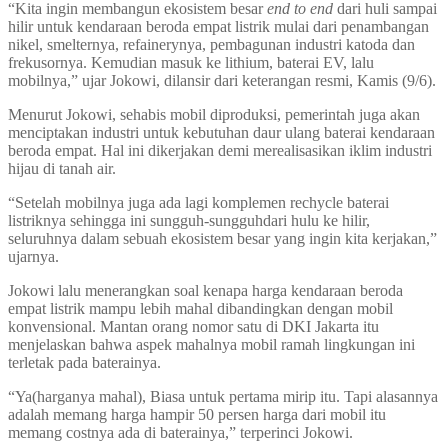
“Kita ingin membangun ekosistem besar
end to end
dari huli sampai
hilir untuk kendaraan beroda empat listrik mulai dari penambangan
nikel, smelternya, refainerynya, pembagunan industri katoda dan
frekusornya. Kemudian masuk ke lithium, baterai EV, lalu
mobilnya,” ujar Jokowi, dilansir dari keterangan resmi, Kamis (9/6).
Menurut Jokowi, sehabis mobil diproduksi, pemerintah juga akan
menciptakan industri untuk kebutuhan daur ulang baterai kendaraan
beroda empat. Hal ini dikerjakan demi merealisasikan iklim industri
hijau di tanah air.
“Setelah mobilnya juga ada lagi komplemen rechycle baterai
listriknya sehingga ini sungguh-sungguhdari hulu ke hilir,
seluruhnya dalam sebuah ekosistem besar yang ingin kita kerjakan,”
ujarnya.
Jokowi lalu menerangkan soal kenapa harga kendaraan beroda
empat listrik mampu lebih mahal dibandingkan dengan mobil
konvensional. Mantan orang nomor satu di DKI Jakarta itu
menjelaskan bahwa aspek mahalnya mobil ramah lingkungan ini
terletak pada baterainya.
“Ya(harganya mahal), Biasa untuk pertama mirip itu. Tapi alasannya
adalah memang harga hampir 50 persen harga dari mobil itu
memang costnya ada di baterainya,” terperinci Jokowi.