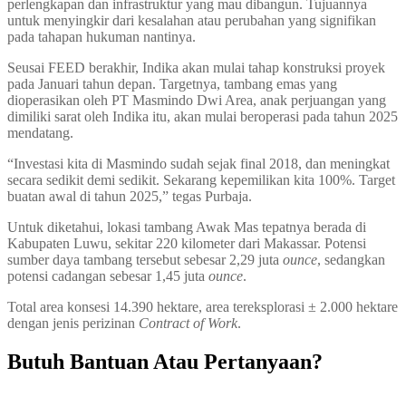
perlengkapan dan infrastruktur yang mau dibangun. Tujuannya
untuk menyingkir dari kesalahan atau perubahan yang signifikan
pada tahapan hukuman nantinya.
Seusai FEED berakhir, Indika akan mulai tahap konstruksi proyek
pada Januari tahun depan. Targetnya, tambang emas yang
dioperasikan oleh PT Masmindo Dwi Area, anak perjuangan yang
dimiliki sarat oleh Indika itu, akan mulai beroperasi pada tahun 2025
mendatang.
“Investasi kita di Masmindo sudah sejak final 2018, dan meningkat
secara sedikit demi sedikit. Sekarang kepemilikan kita 100%. Target
buatan awal di tahun 2025,” tegas Purbaja.
Untuk diketahui, lokasi tambang Awak Mas tepatnya berada di
Kabupaten Luwu, sekitar 220 kilometer dari Makassar. Potensi
sumber daya tambang tersebut sebesar 2,29 juta
ounce
, sedangkan
potensi cadangan sebesar 1,45 juta
ounce
.
Total area konsesi 14.390 hektare, area tereksplorasi ± 2.000 hektare
dengan jenis perizinan
Contract of Work
.
Butuh Bantuan Atau Pertanyaan?
Achmad Hino siap membantu Anda dengan memberikan pelayanan