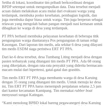
Setiba di lokasi, koordinator tim pribadi berkoordinasi dengan
BPDP setempat untuk mengumpulkan data. Data tersebut menjadi
acuan dalam melakukan acara mulai dari evakuasi warga yang
terdampak, membuka posko kesehatan, pembagian logistik, dan
juga membuka dapur biasa untuk warga. Tim juga berperan sebagai
relawan yang mengolah bahan pangan menjadi nasi kemasan untuk
dibagikan ke warga di desa yang terdampak.
PT PPA berhasil membuka pelayanan kesehatan di beberapa titik
pengungsian warga diantaranya Pos pengungsian di taman religi
Kasongan. Dari laporan tim medis, ada sekitar 6 desa yang dilayani
tim medis ESDM siaga peristiwa ERT PT PPA.
Dari ke-6 desa tersebut, desa Tumbang Liting menjadi desa dengan
pasien terbanyak yang ditangani tim medis PT PPA. Ada 68 orang
yang dikerjakan, dengan rata-rata penyakit yang diderita bermacam-
macam mulai dari hipertensi, gatal-gatal dan grastitis.
Tim medis ERT PT PPA juga membantu warga di desa Karuing
dengan 35 orang yang ditangani tim medis. Untuk menuju ke desa
ini, Tim ERT PT PPA harus menempuh penjalanan selama 2,5 jam
dari kantor kecamatan Kamipang. Tim memakai
rubber boat
menyusuri sungai Katingan.
“Kami menolong BPBD lokal bareng pegawanegeri desa Karuing