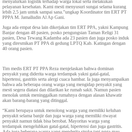
menyalurkan logistik terhadap warga lokal serta melakukan
pelayanan kesehatan. Kami mesti menyusuri sungai selama kurang
lebih 2,5 jam untuk sampai sana.”ungkap Koordinator tim ERT PT
PPPA M. Jamalludin Al Ap Gani.
Juga ada empat desa lain dikerjakan tim ERT PPA, yakni Kampung
Banjar dengan 48 pasien, posko pengungsian Taman Religi 31
pasien, Desa Tewang Kadamba ada 23 pasien dan juga posko induk
yang diresmikan PT PPA di gedung LPTQ Kab. Katingan dengan
40 orang pasien.
Tim medis ERT PT PPA Reza menjelaskan bahwa dominan
penyakit yang diderita warga terdampak yakni gatal-gatal,
hipertensi, gastritis serta alergi cuaca hambar. Ia juga menyampaikan
bahwa ada beberapa orang warga yang mengidap penyakit yang
mesti segera diatasi dan dilarikan ke rumah sakit. Namun pasien
menolak untuk meninggalkan rumahnya dengan alasan khawatir
akan barang-barang yang ditinggal.
“Kami berupaya untuk menolong warga yang memiliki keluhan
penyakit selama banjir dan juga warga yang memiliki riwayat
penyakit namun tidak bisa berobat. Mayoritas warga yang
terdampak mengeluhkan gatal-gatal, hipertensi dan juga gastritis.
Ada juga beberapa warga yang menderita stroke tapi ngga mau