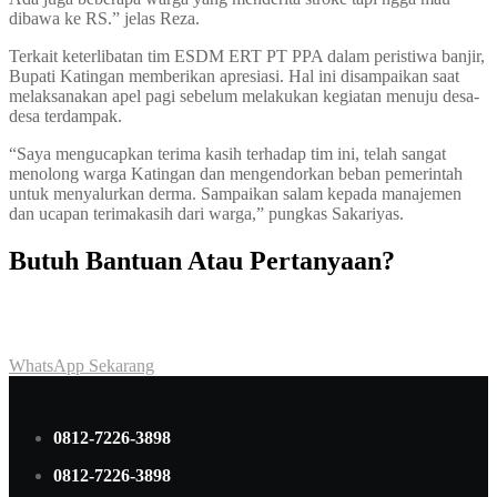
dibawa ke RS.” jelas Reza.
Terkait keterlibatan tim ESDM ERT PT PPA dalam peristiwa banjir,
Bupati Katingan memberikan apresiasi. Hal ini disampaikan saat
melaksanakan apel pagi sebelum melakukan kegiatan menuju desa-
desa terdampak.
“Saya mengucapkan terima kasih terhadap tim ini, telah sangat
menolong warga Katingan dan mengendorkan beban pemerintah
untuk menyalurkan derma. Sampaikan salam kepada manajemen
dan ucapan terimakasih dari warga,” pungkas Sakariyas.
Butuh Bantuan Atau Pertanyaan?
Achmad Hino siap membantu Anda dengan memberikan pelayanan
dan penawaran terbaik.
WhatsApp Sekarang
0812-7226-3898
0812-7226-3898