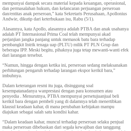
mempunyai dampak secara material kepada keuangan, operasional,
dan permasalahan hukum, dan kelancaran perjuangan perseroan
dan/entitas anak perseroan,” kata Sekretaris Perusahaan, Apollonius
Andwie, dikutip dari keterbukaan isu, Rabu (5/1).
Alasannya, kata Apollo, alasannya adalah PTBA dan anak usahanya
adalah PT Internasional Prima Coal telah mempunyai akad
perjanjian jangka panjang untuk memasok batu bara terhadap
pembangkit listrik tenaga uap (PLTU) milik PT PLN Grup dan
beberapa IPP. Meski begitu, pihaknya juga tetap mewanti-wanti efek
dari larangan tersebut.
“Namun, hingga dengan ketika ini, perseroan sedang melaksanakan
perhitungan pengaruh terhadap larangan ekspor kerikil bara,”
imbuhnya.
Dalam keterangan resmi itu juga, disinggung soal
kesempatanadanya wanprestasi dengan para konsumen atau
penyedia . Menurutnya, PTBA mempunyai persetujuanjual beli
kerikil bara dengan pembeli yang di dalamnya telah menertibkan
klausul keadaan kahar, di mana perubahan kebijakan mampu
diajukan sebagai salah satu kondisi kahar.
“Dalam keadaan kahar, muncul terhadap perseroan selaku penjual
maka perseroan dibebaskan dari segala kewajiban dan tanggung