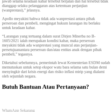
jawab selama keadaan kahar tersebut berjalan dan hal tersebut tidak
dianggap selaku pelanggaran atas ketentuan perjanjian
(wanprestasi),” jelasnya.
Apollo meyakini bahwa tidak ada wanprestasi antara pihak
perseroan dan pembeli, mengingat hukum larangan itu berlaku
untuk keadaan kahar.
“Larangan yang tertuang dalam surat Dirjen Minerba no B-
1605/2021 ialah merupakan kondisi kahar, maka perseroan
meyakini tidak ada wanprestasi yang muncul atas perjanjian-
persetujuanantara perseroan dan/atau entitas anak dengan pihak
pembeli,” tegasnya.
Diketahui sebelumnya, pemerintah lewat Kementerian ESDM sudah
memutuskan untuk setop ekspor watu bara selama satu bulan demi
menyingkir dari krisis energi dan risiko inflasi mirip yang dialami
oleh sejumlah negara.
Butuh Bantuan Atau Pertanyaan?
Achmad Hino siap membantu Anda dengan memberikan pelayanan
dan penawaran terbaik.
WhatsApp Sekarang