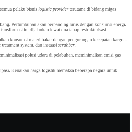
n semua pelaku bisnis
logistic provider
terutama di bidang migas
embang. Pertumbuhan akan berbanding lurus dengan konsumsi energi.
Transformasi ini dijalankan lewat dua tahap restrukturisasi.
alkan konsumsi materi bakar dengan pengurangan kecepatan kargo –
treatment system, dan instaasi
scrubber
.
inimalisasi polusi udara di pelabuhan, meminimalkan emisi gas
ipasi. Kenaikan harga logistik memaksa beberapa negara untuk