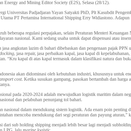
n Energy and Mining Editor Society (E2S), Selasa (28/12).
rgi Universitas Padjadjaran Yayan Satyakti PhD, Plt Kasubdit Penge
Utama PT Pertamina International Shipping Erry Widiastono. Adapu
aruh beberapa regulasi perpajakan, selain Peraturan Menteri Keuanga
yaran nasional. Kami sedang usaha untuk dapat dispensasi atau insent
n jasa angkutan lazim di bahari dibebaskan dan pengenaan pajak PPN u
docking
, jasa repair, jasa perbaikan kapal, jasa kapal di kepelabuhana
. “Kru kapal di atas kapal termasuk dalam klasifikasi natura dan buk
Indonesia akan didominasi oleh kebutuhan industri, khususnya untuk e
ansport cost
. Ketika susukan gampang, pasokan bertambah dan harga akan
tanya.
nasional pada 2020-2024 adalah mewujudkan logistik maritim dalam nege
asional dan pelabuhan penunjang tol bahari.
n nasional dalam mendukung sistem logistik. Ada enam poin penting 
rintahan mencoba mendukung dari segi peraturan dan payung aturan,” k
 dari sub holding shipping menjadi lebih besar lagi menjadi subholding
an LPG, lalu
marine logistic
.