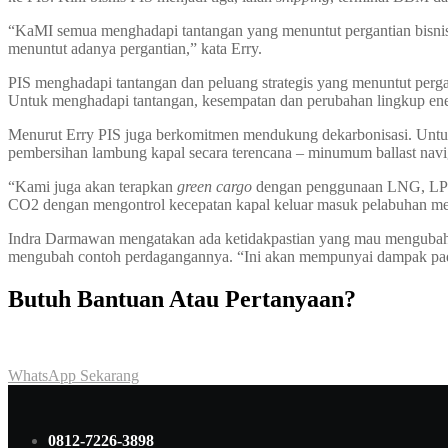
“KaMI semua menghadapi tantangan yang menuntut pergantian bisni
menuntut adanya pergantian,” kata Erry.
PIS menghadapi tantangan dan peluang strategis yang menuntut perg
Untuk menghadapi tantangan, kesempatan dan perubahan lingkup ene
Menurut Erry PIS juga berkomitmen mendukung dekarbonisasi. Untuk
pembersihan lambung kapal secara terencana – minumum ballast navig
“Kami juga akan terapkan
green cargo
dengan penggunaan LNG, LPG
CO2 dengan mengontrol kecepatan kapal keluar masuk pelabuhan men
Indra Darmawan mengatakan ada ketidakpastian yang mau mengubah ac
mengubah contoh perdagangannya. “Ini akan mempunyai dampak pa
Butuh Bantuan Atau Pertanyaan?
Achmad Hino siap membantu Anda dengan memberikan pelayanan da
WhatsApp Sekarang
0812-7226-3898