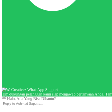
Tim dukungan pelanggan kami siap menjawab pertanyaan Anda. Tany
👋 Halo, Ada Yang Bisa Dibantu?