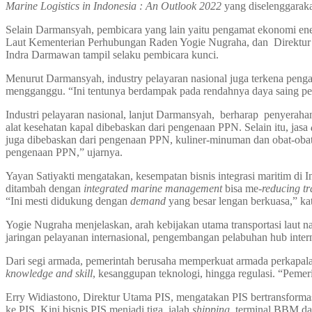
Marine Logistics in Indonesia : An Outlook 2022
yang diselenggaraka
Selain Darmansyah, pembicara yang lain yaitu pengamat ekonomi ene
Laut Kementerian Perhubungan Raden Yogie Nugraha, dan Direktur 
Indra Darmawan tampil selaku pembicara kunci.
Menurut Darmansyah, industry pelayaran nasional juga terkena peng
mengganggu. “Ini tentunya berdampak pada rendahnya daya saing pela
Industri pelayaran nasional, lanjut Darmansyah, berharap penyeraha
alat kesehatan kapal dibebaskan dari pengenaan PPN. Selain itu, jasa
juga dibebaskan dari pengenaan PPN, kuliner-minuman dan obat-obatan
pengenaan PPN,” ujarnya.
Yayan Satiyakti mengatakan, kesempatan bisnis integrasi maritim di 
ditambah dengan
integrated marine
management
bisa me-
reducing tr
“Ini mesti didukung dengan
demand
yang besar lengan berkuasa,” ka
Yogie Nugraha menjelaskan, arah kebijakan utama transportasi laut 
jaringan pelayanan internasional, pengembangan pelabuhan hub intern
Dari segi armada, pemerintah berusaha memperkuat armada perkapala
knowledge and skill
, kesanggupan teknologi, hingga regulasi. “Peme
Erry Widiastono, Direktur Utama PIS, mengatakan PIS bertransformasi
ke PIS. Kini bisnis PIS menjadi tiga, ialah
shipping
, terminal BBM d