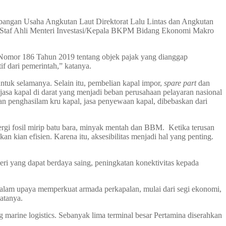
mbangan Usaha Angkutan Laut Direktorat Lalu Lintas dan Angkutan
n Staf Ahli Menteri Investasi/Kepala BKPM Bidang Ekonomi Makro
n Nomor 186 Tahun 2019 tentang objek pajak yang dianggap
if dari pemerintah,” katanya.
ntuk selamanya. Selain itu, pembelian kapal impor,
spare part
dan
n, jasa kapal di darat yang menjadi beban perusahaan pelayaran nasional
an penghasilam kru kapal, jasa penyewaan kapal, dibebaskan dari
nergi fosil mirip batu bara, minyak mentah dan BBM. Ketika terusan
 kian efisien. Karena itu, aksesibilitas menjadi hal yang penting.
ri yang dapat berdaya saing, peningkatan konektivitas kepada
dalam upaya memperkuat armada perkapalan, mulai dari segi ekonomi,
atanya.
 marine logistics. Sebanyak lima terminal besar Pertamina diserahkan