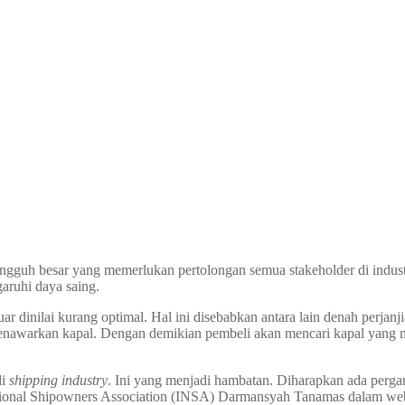
guh besar yang memerlukan pertolongan semua stakeholder di industri t
aruhi daya saing.
uar dinilai kurang optimal. Hal ini disebabkan antara lain denah perjan
menawarkan kapal. Dengan demikian pembeli akan mencari kapal yang 
di
shipping industry
. Ini yang menjadi hambatan. Diharapkan ada perg
tional Shipowners Association (INSA) Darmansyah Tanamas dalam we