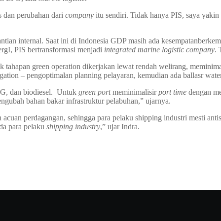
s dan perubahan dari
company
itu sendiri. Tidak hanya PIS, saya yaki
antian internal. Saat ini di Indonesia GDP masih ada kesempatanberk
rgI, PIS bertransformasi menjadi
integrated marine logistic company
. 
 tahapan green operation dikerjakan lewat rendah welirang, meminim
ation – pengoptimalan planning pelayaran, kemudian ada ballasr water 
, dan biodiesel. Untuk
green port
meminimalisir
port time
dengan mem
gubah bahan bakar infrastruktur pelabuhan,” ujarnya.
uan perdagangan, sehingga para pelaku shipping industri mesti antis
da para pelaku
shipping industry
,” ujar Indra.
n penawaran terbaik.