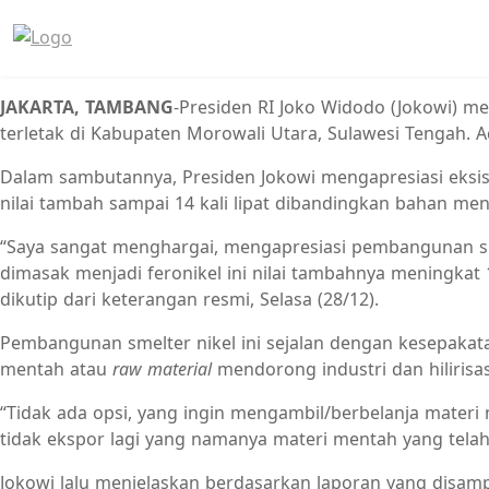
JAKARTA, TAMBANG
-Presiden RI Joko Widodo (Jokowi) me
terletak di Kabupaten Morowali Utara, Sulawesi Tengah. 
Dalam sambutannya, Presiden Jokowi mengapresiasi eksist
nilai tambah sampai 14 kali lipat dibandingkan bahan men
“Saya sangat menghargai, mengapresiasi pembangunan smelt
dimasak menjadi feronikel ini nilai tambahnya meningkat 14
dikutip dari keterangan resmi, Selasa (28/12).
Pembangunan smelter nikel ini sejalan dengan kesepakata
mentah atau
raw material
mendorong industri dan hiliris
“Tidak ada opsi, yang ingin mengambil/berbelanja materi m
tidak ekspor lagi yang namanya materi mentah yang tela
Jokowi lalu menjelaskan berdasarkan laporan yang disamp