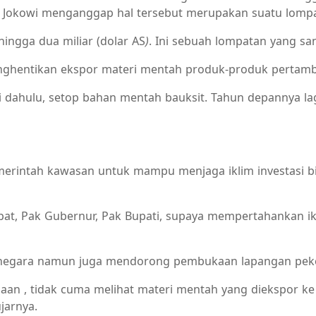
S. Jokowi menganggap hal tersebut merupakan suatu lompa
hingga dua miliar (dolar AS
)
. Ini sebuah lompatan yang san
ghentikan ekspor materi mentah produk-produk pertambang
 dahulu, setop bahan mentah bauksit. Tahun depannya lagi
erintah kawasan untuk mampu menjaga iklim investasi bi
at, Pak Gubernur, Pak Bupati, supaya mempertahankan ikl
agi negara namun juga mendorong pembukaan lapangan peke
jaan , tidak cuma melihat materi mentah yang diekspor ke
jarnya.