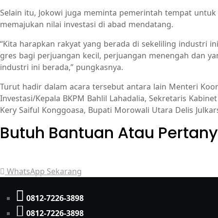
Selain itu, Jokowi juga meminta pemerintah tempat un
memajukan nilai investasi di abad mendatang.
“Kita harapkan rakyat yang berada di sekeliling industr
gres bagi perjuangan kecil, perjuangan menengah dan y
industri ini berada,” pungkasnya.
Turut hadir dalam acara tersebut antara lain Menteri Ko
Investasi/Kepala BKPM Bahlil Lahadalia, Sekretaris Kabi
Kery Saiful Konggoasa, Bupati Morowali Utara Delis Julk
Butuh Bantuan Atau Pertan
Achmad Hino siap membantu Anda dengan memberikan pe
WhatsApp Sekarang
0812-7226-3898
0812-7226-3898