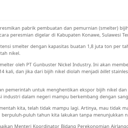
resmikan pabrik pembuatan dan pemurnian (smelter) bijih 
Acara peresmian digelar di Kabupaten Konawe, Sulawesi Te
ensi smelter dengan kapasitas buatan 1,8 juta ton per t
tah nikel.
er oleh PT Gunbuster Nickel Industry. Ini akan memberika
 kali, dan jika dari bijih nikel diolah menjadi
billet
stainles
n pemerintah untuk menghentikan ekspor bijih nikel dan 
asi industri dalam negeri mampu berkembang dengan sang
entah kita, telah tidak mampu lagi. Artinya, mau tidak mau
h berpuluh-puluh tahun kita lakukan tanpa menunjukkan n
aikan Menteri Koordinator Bidang Perekonomian Airlangga