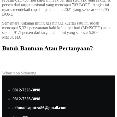
sebesar 611,730 ribu barel minyak per hari (BOPD) atau sekitar 87
persen dari target nasional yang mencapai 703 BOPD. Angka ini
nyaris mendekati capaian pada tahun 2021 yang sebesar 660,295
BOPD.
Sementara, capaian lifting gas hingga kuartal satu ini sudah
mencapai 5,321 persyaratan kaki kubik per hari (MMSCFD) atau
sekitar 91,7 persen dari target tahun ini yang sebesar 5.800
MMSCFD.
Butuh Bantuan Atau Pertanyaan?
Achmad Hino siap membantu Anda dengan memberikan pelayanan
dan penawaran terbaik.
WhatsApp Sekarang
0812-7226-3898
0812-7226-3898
achmadsaputra86@gmail.com