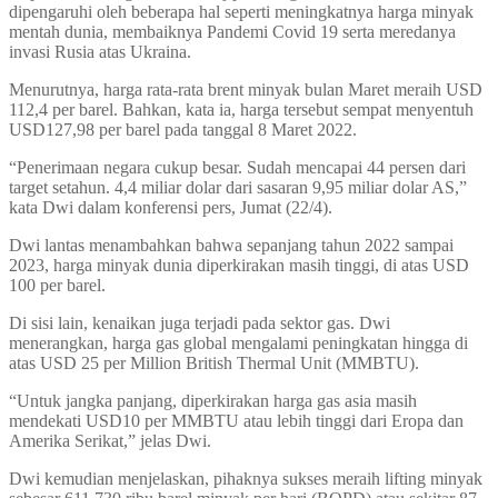
dipengaruhi oleh beberapa hal seperti meningkatnya harga minyak
mentah dunia, membaiknya Pandemi Covid 19 serta meredanya
invasi Rusia atas Ukraina.
Menurutnya, harga rata-rata brent minyak bulan Maret meraih USD
112,4 per barel. Bahkan, kata ia, harga tersebut sempat menyentuh
USD127,98 per barel pada tanggal 8 Maret 2022.
“Penerimaan negara cukup besar. Sudah mencapai 44 persen dari
target setahun. 4,4 miliar dolar dari sasaran 9,95 miliar dolar AS,”
kata Dwi dalam konferensi pers, Jumat (22/4).
Dwi lantas menambahkan bahwa sepanjang tahun 2022 sampai
2023, harga minyak dunia diperkirakan masih tinggi, di atas USD
100 per barel.
Di sisi lain, kenaikan juga terjadi pada sektor gas. Dwi
menerangkan, harga gas global mengalami peningkatan hingga di
atas USD 25 per Million British Thermal Unit (MMBTU).
“Untuk jangka panjang, diperkirakan harga gas asia masih
mendekati USD10 per MMBTU atau lebih tinggi dari Eropa dan
Amerika Serikat,” jelas Dwi.
Dwi kemudian menjelaskan, pihaknya sukses meraih lifting minyak