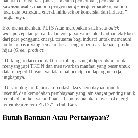
bantuan dari banyak pihak, tak cuma pemerintah, pemegang
kawasan usaha, maupun pengembang energi terbarukan, namun
juga para pengguna energi, mirip sektor komersial dan industri,”
ungkapnya.
Ego menambahkan, PLTS Atap merupakan salah satu
quick
wins
percepatan pemanfaatan energi surya melalui bantuan eksklusif
dari para pengguna energi, terutama bagi industri untuk memenuhi
tuntutan pasar yang semakin besar lengan berkuasa kepada produk
hijau (
Green product
).
“Dukungan dari manufaktur lokal juga sangat diperlukan untuk
menyanggupi TKDN dan menawarkan manfaat yang besar untuk
dalam negeri khususnya dalam hal penciptaan lapangan kerja,”
ungkapnya.
“Di samping itu, faktor akomodasi akses pembiayaan murah,
insentif, dan kemudahan pembiayaan yang lain sangat penting untuk
memberikan kelayakan finansial dan memajukan investasi energi
terbarukan seperti PLTS,” imbuh Ego.
Butuh Bantuan Atau Pertanyaan?
Achmad Hino siap membantu Anda dengan memberikan pelayanan
dan penawaran terbaik.