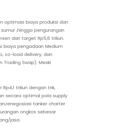
an optimasi biaya produksi dan
si sumur ,hingga pengurangan
en dari target Rp5,6 triliun.
si biaya pengadaan Medium
, co-load delivery, dan
n Trading Swap). Meski
p4,1 triliun dengan trik,
an secara optimal pola supply
an,renegosiasi tanker charter
gurangan ongkos sebesar
ang/jasa.