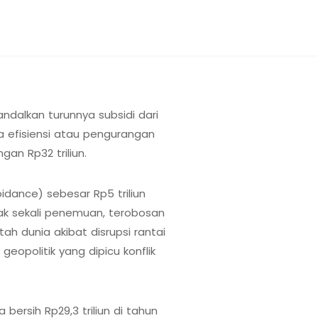
dalkan turunnya subsidi dari
a efisiensi atau pengurangan
an Rp32 triliun.
idance) sebesar Rp5 triliun
yak sekali penemuan, terobosan
h dunia akibat disrupsi rantai
opolitik yang dipicu konflik
rsih Rp29,3 triliun di tahun