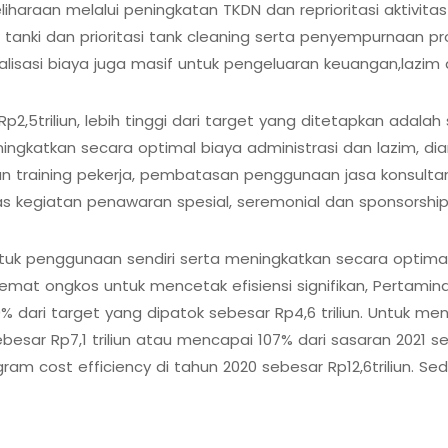
araan melalui peningkatan TKDN dan reprioritasi aktivita
tanki dan prioritasi tank cleaning serta penyempurnaan p
isasi biaya juga masif untuk pengeluaran keuangan,lazim d
,5triliun, lebih tinggi dari target yang ditetapkan adalah s
eningkatkan secara optimal biaya administrasi dan lazim, 
an training pekerja, pembatasan penggunaan jasa konsultan
as kegiatan penawaran spesial, seremonial dan sponsorship
tuk penggunaan sendiri serta meningkatkan secara optimal
rhemat ongkos untuk mencetak efisiensi signifikan, Pertami
i 10% dari target yang dipatok sebesar Rp4,6 triliun. Untu
sar Rp7,1 triliun atau mencapai 107% dari sasaran 2021 seb
gram cost efficiency di tahun 2020 sebesar Rp12,6triliun. Se