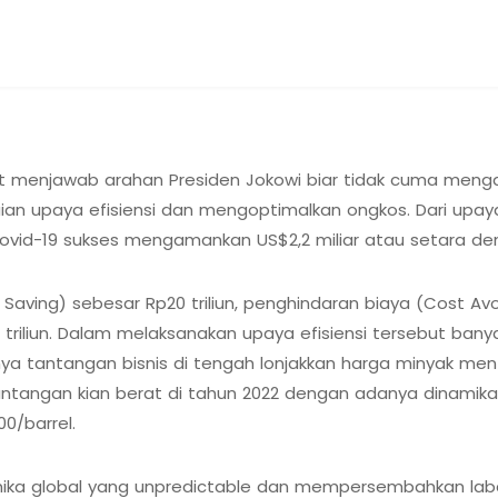
 menjawab arahan Presiden Jokowi biar tidak cuma mengan
ian upaya efisiensi dan mengoptimalkan ongkos. Dari upay
vid-19 sukses mengamankan US$2,2 miliar atau setara deng
Saving) sebesar Rp20 triliun, penghindaran biaya (Cost Avo
triliun. Dalam melaksanakan upaya efisiensi tersebut ban
 tantangan bisnis di tengah lonjakkan harga minyak menta
angan kian berat di tahun 2022 dengan adanya dinamika ge
0/barrel.
ika global yang unpredictable dan mempersembahkan laba be