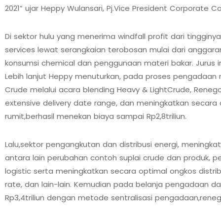
2021” ujar Heppy Wulansari, Pj.Vice President Corporate 
Di sektor hulu yang menerima windfall profit dari tinggin
services lewat serangkaian terobosan mulai dari anggara
konsumsi chemical dan penggunaan materi bakar. Jurus ini 
Lebih lanjut Heppy menuturkan, pada proses pengadaa
Crude melalui acara blending Heavy & LightCrude, Renego
extensive delivery date range, dan meningkatkan secara o
rumit,berhasil menekan biaya sampai Rp2,8triliun.
Lalu,sektor pengangkutan dan distribusi energi, meningkatk
antara lain perubahan contoh suplai crude dan produk, pe
logistic serta meningkatkan secara optimal ongkos distrib
rate, dan lain-lain. Kemudian pada belanja pengadaan 
Rp3,4triliun dengan metode sentralisasi pengadaan,reneg