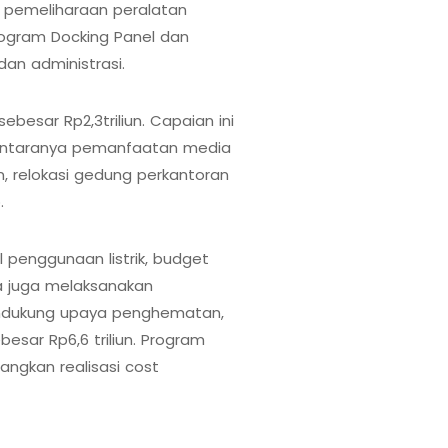
s pemeliharaan peralatan
rogram Docking Panel dan
an administrasi.
ebesar Rp2,3triliun. Capaian ini
diantaranya pemanfaatan media
, relokasi gedung perkantoran
.
 penggunaan listrik, budget
na juga melaksanakan
k mendukung upaya penghematan,
esar Rp6,6 triliun. Program
dangkan realisasi cost