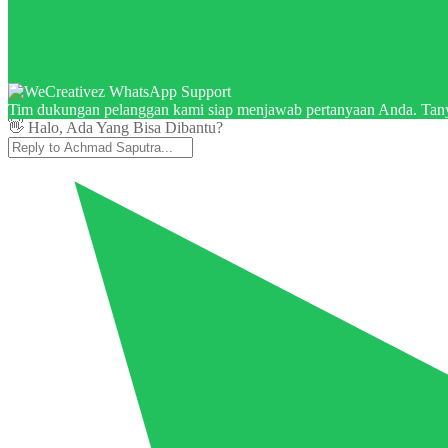
Tim dukungan pelanggan kami siap menjawab pertanyaan Anda. Tany
👋 Halo, Ada Yang Bisa Dibantu?