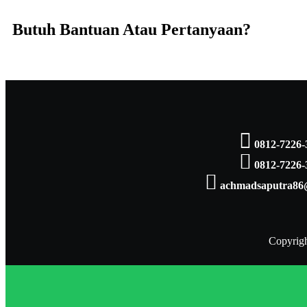
Butuh Bantuan Atau Pertanyaan?
Achmad Hino siap membantu Anda dengan memberikan pelayanan d
0812-7226-
0812-7226-
achmadsaputra86
Copyrigh